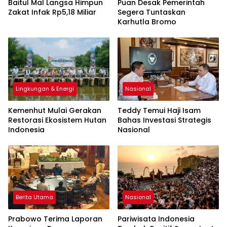
Baitul Mal Langsa Himpun
Puan Desak Pemerintah
Zakat Infak Rp5,18 Miliar
Segera Tuntaskan
Karhutla Bromo
Lingkungan & Energi
Nasional
Kemenhut Mulai Gerakan
Teddy Temui Haji Isam
Restorasi Ekosistem Hutan
Bahas Investasi Strategis
Indonesia
Nasional
Berita Utama
Nasional
Prabowo Terima Laporan
Pariwisata Indonesia