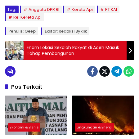
Tag:
Anggota DPR RI
Kereta Api
PT KAI
Rel Kereta Api
Penulis: Qeep
Editor: Redaksi Byklik
Enam Lokasi Sekolah Rakyat di Aceh Masuk
Tahap Pembangunan
Pos Terkait
Ekonomi & Bisnis
Lingkungan & Energi