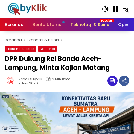
Langsung
ke
konten
Beranda
Berita Utama
Teknologi & Sains
Opini &
Beranda
Ekonomi & Bisnis
Ekonomi & Bisnis
Nasional
DPR Dukung Rel Banda Aceh-
Lampung, Minta Kajian Matang
Redaksi Byklik
2 Min Baca
7 Juni 2026