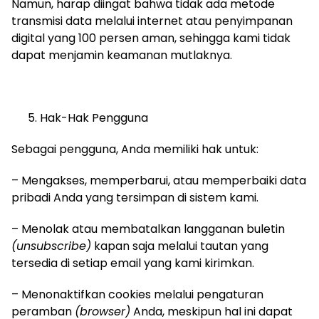
Namun, harap diingat bahwa tidak ada metode
transmisi data melalui internet atau penyimpanan
digital yang 100 persen aman, sehingga kami tidak
dapat menjamin keamanan mutlaknya.
Hak-Hak Pengguna
Sebagai pengguna, Anda memiliki hak untuk:
– Mengakses, memperbarui, atau memperbaiki data
pribadi Anda yang tersimpan di sistem kami.
– Menolak atau membatalkan langganan buletin
(unsubscribe)
kapan saja melalui tautan yang
tersedia di setiap email yang kami kirimkan.
– Menonaktifkan cookies melalui pengaturan
peramban
(browser)
Anda, meskipun hal ini dapat