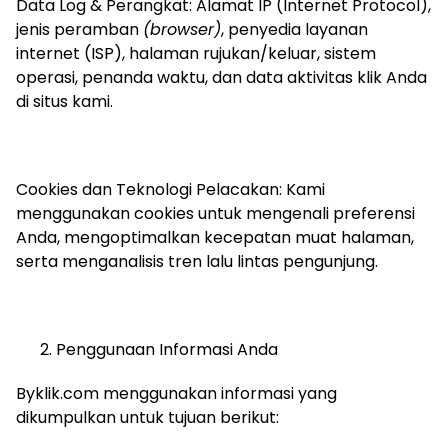
Data Log & Perangkat: Alamat IP (Internet Protocol),
jenis peramban
(browser)
, penyedia layanan
internet (ISP), halaman rujukan/keluar, sistem
operasi, penanda waktu, dan data aktivitas klik Anda
di situs kami.
Cookies dan Teknologi Pelacakan: Kami
menggunakan cookies untuk mengenali preferensi
Anda, mengoptimalkan kecepatan muat halaman,
serta menganalisis tren lalu lintas pengunjung.
Penggunaan Informasi Anda
Byklik.com menggunakan informasi yang
dikumpulkan untuk tujuan berikut: