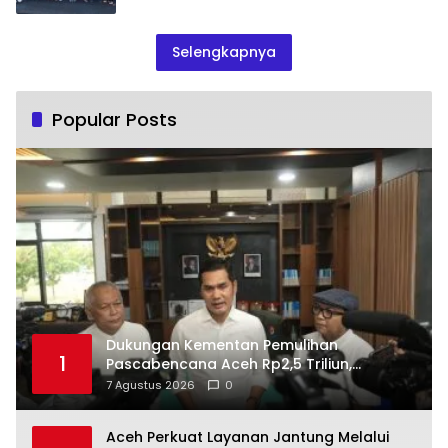
Selengkapnya
Popular Posts
Dukungan Kementan Pemulihan
1
Pascabencana Aceh Rp2,5 Triliun,
Pemprov Kelola Rp9,7 Miliar
7 Agustus 2026
0
Aceh Perkuat Layanan Jantung Melalui