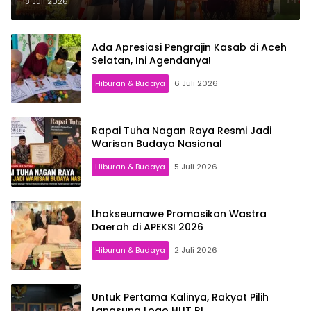
Kreatif
18 Juli 2026
Ada Apresiasi Pengrajin Kasab di Aceh
Selatan, Ini Agendanya!
Hiburan & Budaya
6 Juli 2026
Rapai Tuha Nagan Raya Resmi Jadi
Warisan Budaya Nasional
Hiburan & Budaya
5 Juli 2026
Lhokseumawe Promosikan Wastra
Daerah di APEKSI 2026
Hiburan & Budaya
2 Juli 2026
Untuk Pertama Kalinya, Rakyat Pilih
Langsung Logo HUT RI