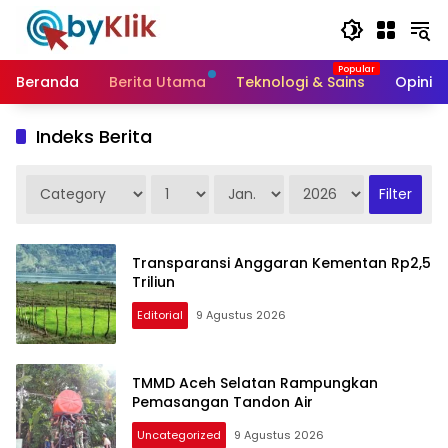
Langsung
ke
konten
Beranda
Berita Utama
Teknologi & Sains
Opini &
Indeks Berita
Transparansi Anggaran Kementan Rp2,5
Triliun
Editorial
9 Agustus 2026
TMMD Aceh Selatan Rampungkan
Pemasangan Tandon Air
Uncategorized
9 Agustus 2026