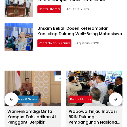
Berita Utama
5 Agustus 2026
Unsam Bekali Dosen Keterampilan
Konseling Dukung Well-Being Mahasiswa
Pendidikan & Karier
5 Agustus 2026
Teknologi & Sains
Berita Utama
Wamenkomdigi Minta
Prabowo Tinjau Inovasi
Kampus Tak Jadikan AI
BRIN Dukung
Pengganti Berpikir
Pembangunan Nasional