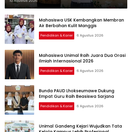
Berkarya
10 Agustus 2026
Mahasiswa USK Kembangkan Membran
Air Berbahan Kulit Manggis
Pendidikan & Karier
6 Agustus 2026
Mahasiswa Unimal Raih Juara Dua Orasi
Ilmiah Internasional 2026
Pendidikan & Karier
6 Agustus 2026
Bunda PAUD Lhokseumawe Dukung
Empat Guru Raih Beasiswa Sarjana
Pendidikan & Karier
6 Agustus 2026
Unimal Gandeng Kejari Wujudkan Tata
Kelola Kampus Lebih Profesional