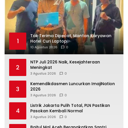
Tak Terima Dipecat, Mantan Karyawan
1
Hotel Curi Laptop
10 Agustus 2026
0
NTP Juli 2026 Naik, Kesejahteraan
2
Meningkat
3 Agustus 2026
0
Kemendikdasmen Luncurkan ImajiNation
3
2026
3 Agustus 2026
0
Listrik Jakarta Pulih Total, PLN Pastikan
4
Pasokan Kembali Normal
3 Agustus 2026
0
Baitul Mal Aceh Berangkatkan Santri