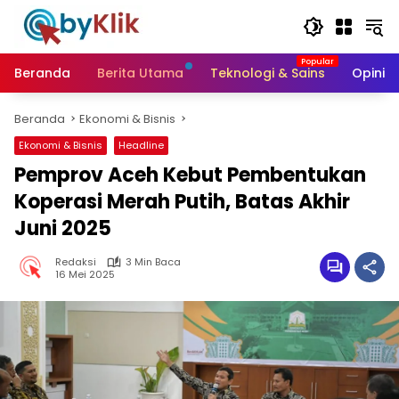
Langsung
ke
konten
Beranda
Berita Utama
Teknologi & Sains
Opini &
Beranda
Ekonomi & Bisnis
Ekonomi & Bisnis
Headline
Pemprov Aceh Kebut Pembentukan
Koperasi Merah Putih, Batas Akhir
Juni 2025
Redaksi
3 Min Baca
16 Mei 2025