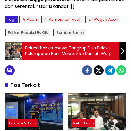
dan serentak,” ujar Iskandar. []
Tag:
Aceh
Pemerintah Aceh
Wagub Aceh
Editor: Redaksi ByKlik
Sumber Berita
Polres Lhokseumawe Tangkap Dua Pelaku
Pelemparan Bom Molotov ke Rumah Warga
di Banda Masen
Pos Terkait
Ekonomi & Bisnis
Berita Utama