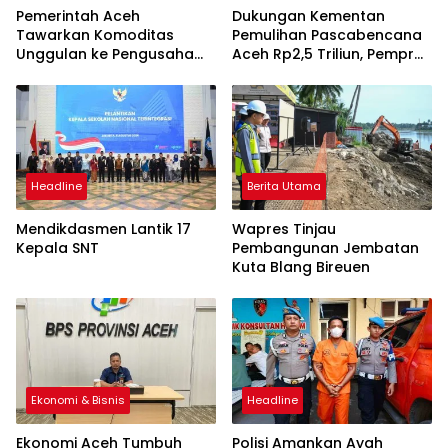
Pemerintah Aceh
Dukungan Kementan
Tawarkan Komoditas
Pemulihan Pascabencana
Unggulan ke Pengusaha
Aceh Rp2,5 Triliun, Pemprov
Malaysia
Kelola Rp9,7 Miliar
Headline
Berita Utama
Mendikdasmen Lantik 17
Wapres Tinjau
Kepala SNT
Pembangunan Jembatan
Kuta Blang Bireuen
Ekonomi & Bisnis
Headline
Ekonomi Aceh Tumbuh
Polisi Amankan Ayah