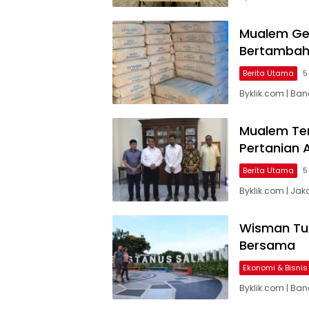
Mualem Ge
Bertamba
Berita Utama
5
Byklik.com | Ba
Mualem Tem
Pertanian
Berita Utama
5
Byklik.com | Ja
Wisman Tur
Bersama
Ekonomi & Bisnis
Byklik.com | Ban