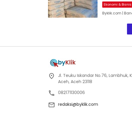
Ekonomi & Bisnis
Byklik.com | Ba
Jl. Teuku Iskandar No.76, Lambhuk, 
Aceh, Aceh 23118
082171130006
redaksi@byklik.com