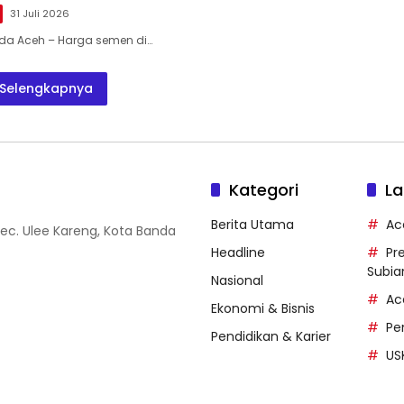
31 Juli 2026
nda Aceh – Harga semen di…
Selengkapnya
Kategori
La
Berita Utama
Ac
Kec. Ulee Kareng, Kota Banda
Headline
Pr
Subia
Nasional
Ac
Ekonomi & Bisnis
Pe
Pendidikan & Karier
US