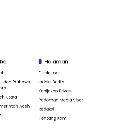
bel
Halaman
eh
Disclaimer
esiden Prabowo
Indeks Berita
nto
Kebijakan Privasi
eh Utara
Pedoman Media Siber
merintah Aceh
Redaksi
K
Tentang Kami