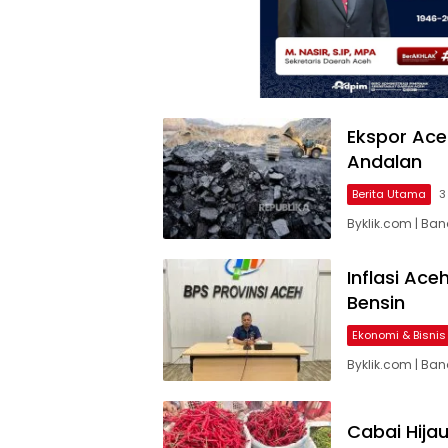
Ekspor Ace
Andalan
Berita Utama
3
Byklik.com | Ba
Inflasi Ace
Bensin
Ekonomi & Bisnis
Byklik.com | Ban
Cabai Hija