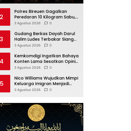
Polres Bireuen Gagalkan
2
Peredaran 10 Kilogram Sabu,
Dua Tersangka Ditahan
3 Agustus 2026
0
Gudang Berkas Dayah Darul
3
Halim Ludes Terbakar Siang
Hari
3 Agustus 2026
0
Kemkomdigi Ingatkan Bahaya
4
Konten Lama Sesatkan Opini
Publik
3 Agustus 2026
0
Nico Williams Wujudkan Mimpi
5
Keluarga Imigran Menjadi
Juara Dunia
3 Agustus 2026
0