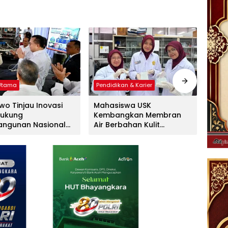
 Utama
Pendidikan & Karier
Tekno
wo Tinjau Inovasi
Mahasiswa USK
Peme
Dukung
Kembangkan Membran
Perl
ngunan Nasional
Air Berbahan Kulit
Wila
lanjutan
Manggis