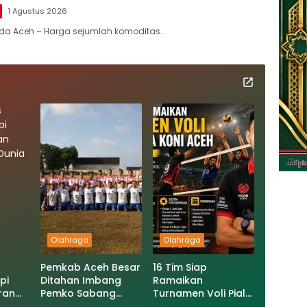
1 Agustus 2026
nda Aceh – Harga sejumlah komoditas…
Olahraga
Olahraga
Pemkab Aceh Besar
16 Tim Siap
pi
Ditahan Imbang
Ramaikan
ran
Pemko Sabang
Turnamen Voli Piala
 Dunia
Tanpa Gol
Ketua KONI Aceh