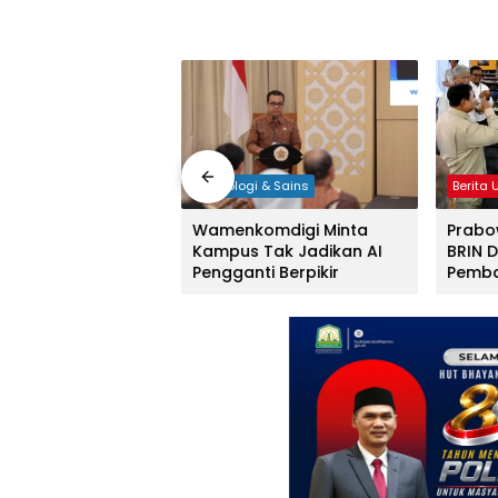
i & Sains
Teknologi & Sains
Berita
tah Ubah Strategi
Wamenkomdigi Minta
Prabo
 Internet Hingga
Kampus Tak Jadikan AI
BRIN 
 Terpencil
Pengganti Berpikir
Pemba
Berke