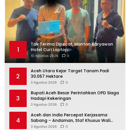
Tak Terima Dipecat, Mantan Karyawan
1
Hotel Curi Laptop
10 Agustus 2026
0
Aceh Utara Kejar Target Tanam Padi
2
30.067 Hektare
3 Agustus 2026
0
Bupati Aceh Besar Perintahkan OPD Siaga
3
Hadapi Kekeringan
3 Agustus 2026
0
Aceh dan India Percepat Kerjasama
4
Sabang – Andaman, Staf Khusus Wali
Nanggroe Bahas Penguatan Kerja Sama
3 Agustus 2026
0