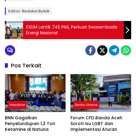
Editor: Redaksi Byklik
ESDM Lantik 745 PNS, Perkuat Swasembada
Energi Nasional
Pos Terkait
Headline
Berita Utama
BNN Gagalkan
Forum CFD Banda Aceh
Penyelundupan 1,3 Ton
Soroti Isu LGBT dan
Ketamine di Natuna
Implementasi Aturan