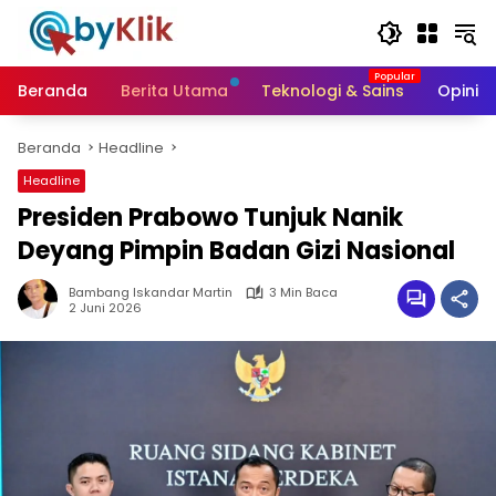
Langsung
ke
konten
Beranda
Berita Utama
Teknologi & Sains
Opini &
Beranda
Headline
Headline
Presiden Prabowo Tunjuk Nanik
Deyang Pimpin Badan Gizi Nasional
Bambang Iskandar Martin
3 Min Baca
2 Juni 2026