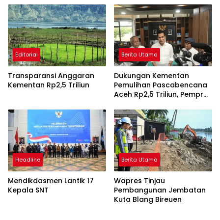
Editorial
Berita Utama
Transparansi Anggaran
Dukungan Kementan
Kementan Rp2,5 Triliun
Pemulihan Pascabencana
Aceh Rp2,5 Triliun, Pemprov
Kelola Rp9,7 Miliar
Headline
Berita Utama
Mendikdasmen Lantik 17
Wapres Tinjau
Kepala SNT
Pembangunan Jembatan
Kuta Blang Bireuen