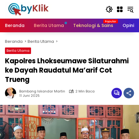
Langsung
ke
konten
Beranda
Berita Utama
Teknologi & Sains
Opini &
Beranda
Berita Utama
Berita Utama
Kapolres Lhokseumawe Silaturahmi
ke Dayah Raudatul Ma’arif Cot
Trueng
Bambang Iskandar Martin
2 Min Baca
11 Juni 2025