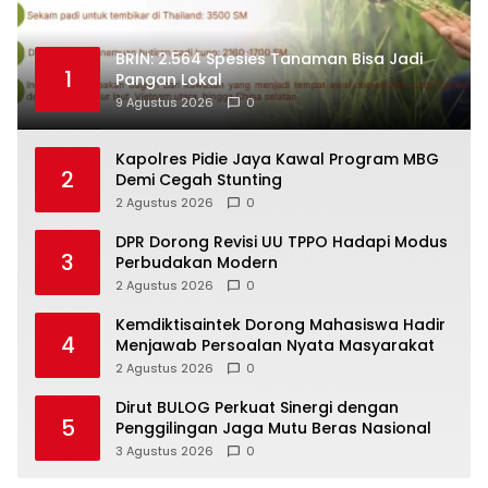
BRIN: 2.564 Spesies Tanaman Bisa Jadi
1
Pangan Lokal
9 Agustus 2026
0
Kapolres Pidie Jaya Kawal Program MBG
2
Demi Cegah Stunting
2 Agustus 2026
0
DPR Dorong Revisi UU TPPO Hadapi Modus
3
Perbudakan Modern
2 Agustus 2026
0
Kemdiktisaintek Dorong Mahasiswa Hadir
4
Menjawab Persoalan Nyata Masyarakat
2 Agustus 2026
0
Dirut BULOG Perkuat Sinergi dengan
5
Penggilingan Jaga Mutu Beras Nasional
3 Agustus 2026
0