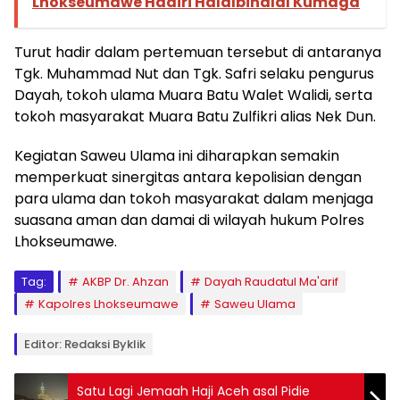
Lhokseumawe Hadiri Halalbihalal Kumaga
Turut hadir dalam pertemuan tersebut di antaranya
Tgk. Muhammad Nut dan Tgk. Safri selaku pengurus
Dayah, tokoh ulama Muara Batu Walet Walidi, serta
tokoh masyarakat Muara Batu Zulfikri alias Nek Dun.
Kegiatan Saweu Ulama ini diharapkan semakin
memperkuat sinergitas antara kepolisian dengan
para ulama dan tokoh masyarakat dalam menjaga
suasana aman dan damai di wilayah hukum Polres
Lhokseumawe.
Tag:
AKBP Dr. Ahzan
Dayah Raudatul Ma'arif
Kapolres Lhokseumawe
Saweu Ulama
Editor: Redaksi Byklik
Satu Lagi Jemaah Haji Aceh asal Pidie