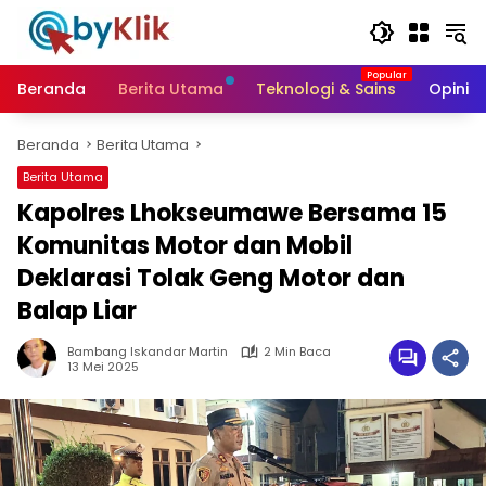
Langsung
ke
konten
Beranda
Berita Utama
Teknologi & Sains
Opini &
Beranda
Berita Utama
Berita Utama
Kapolres Lhokseumawe Bersama 15
Komunitas Motor dan Mobil
Deklarasi Tolak Geng Motor dan
Balap Liar
Bambang Iskandar Martin
2 Min Baca
13 Mei 2025