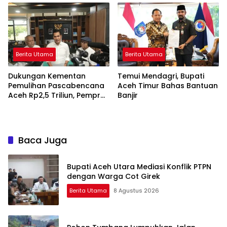
Berita Utama
Berita Utama
Dukungan Kementan
Temui Mendagri, Bupati
Pemulihan Pascabencana
Aceh Timur Bahas Bantuan
Aceh Rp2,5 Triliun, Pemprov
Banjir
Kelola Rp9,7 Miliar
Baca Juga
Bupati Aceh Utara Mediasi Konflik PTPN
dengan Warga Cot Girek
Berita Utama
8 Agustus 2026