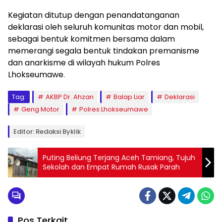
Kegiatan ditutup dengan penandatanganan
deklarasi oleh seluruh komunitas motor dan mobil,
sebagai bentuk komitmen bersama dalam
memerangi segala bentuk tindakan premanisme
dan anarkisme di wilayah hukum Polres
Lhokseumawe.
Tag:
AKBP Dr. Ahzan
Balap Liar
Deklarasi
Geng Motor
Polres Lhokseumawe
Editor: Redaksi Byklik
Puting Beliung Terjang Aceh Tamiang, Tujuh
Sekolah dan Empat Rumah Rusak Parah
Pos Terkait