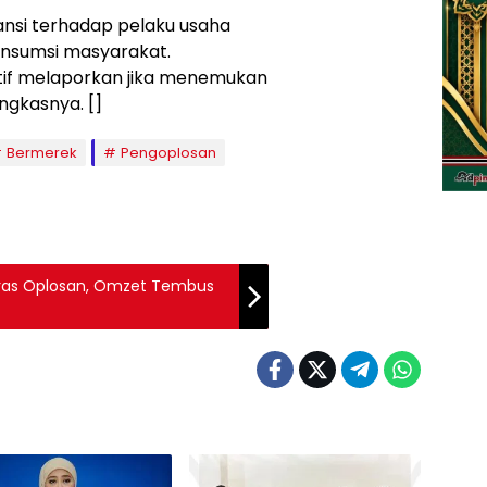
ansi terhadap pelaku usaha
onsumsi masyarakat.
tif melaporkan jika menemukan
ngkasnya. []
Bermerek
Pengoplosan
Beras Oplosan, Omzet Tembus