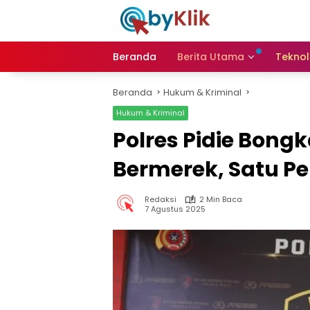
Langsung
ke
konten
Beranda
Berita Utama
Teknol
Beranda
Hukum & Kriminal
Hukum & Kriminal
Polres Pidie Bong
Bermerek, Satu P
Redaksi
2 Min Baca
7 Agustus 2025