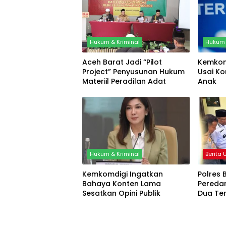
Hukum & Kriminal
Hukum 
Aceh Barat Jadi “Pilot
Kemkom
Project” Penyusunan Hukum
Usai Ko
Materiil Peradilan Adat
Anak
Hukum & Kriminal
Berita
Kemkomdigi Ingatkan
Polres 
Bahaya Konten Lama
Peredar
Sesatkan Opini Publik
Dua Te