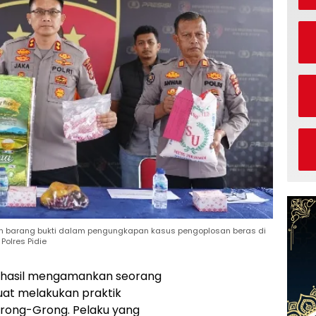
an barang bukti dalam pengungkapan kasus pengoplosan beras di
 Polres Pidie
erhasil mengamankan seorang
kuat melakukan praktik
rong-Grong. Pelaku yang