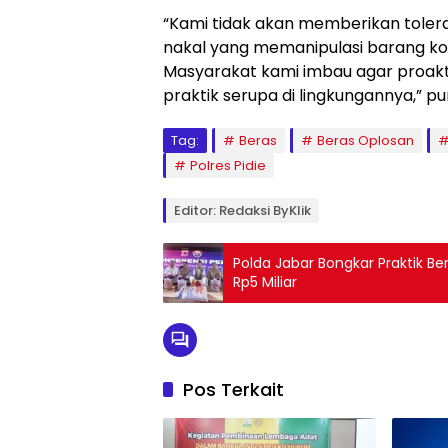
“Kami tidak akan memberikan toler
nakal yang memanipulasi barang k
Masyarakat kami imbau agar proak
praktik serupa di lingkungannya,” pu
Tag:
Beras
Beras Oplosan
Polres Pidie
Editor: Redaksi ByKlik
Polda Jabar Bongkar Praktik 
Rp5 Miliar
Pos Terkait