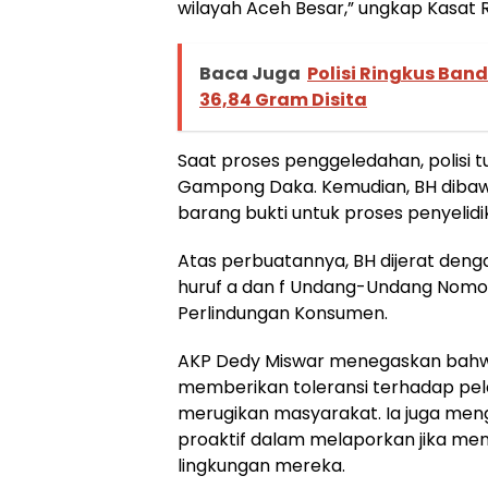
wilayah Aceh Besar,” ungkap Kasat 
Baca Juga
Polisi Ringkus Band
36,84 Gram Disita
Saat proses penggeledahan, polisi t
Gampong Daka. Kemudian, BH dibawa
barang bukti untuk proses penyelidik
Atas perbuatannya, BH dijerat dengan
huruf a dan f Undang-Undang Nomor
Perlindungan Konsumen.
AKP Dedy Miswar menegaskan bahwa
memberikan toleransi terhadap pel
merugikan masyarakat. Ia juga me
proaktif dalam melaporkan jika me
lingkungan mereka.