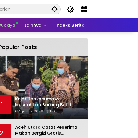
 Budaya
Lainnya
Indeks Berita
Popular Posts
Kejari Lhokseumawe
1
Musnahkan Barang Bukti
Perkara Inkracht
6 Agustus 2026
0
Aceh Utara Catat Penerima
2
Makan Bergizi Gratis