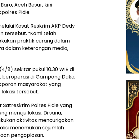
ro, Aceh Besar, kini
polres Pidie.
melalui Kasat Reskrim AKP Dedy
tersebut. “Kami telah
kukan praktik curang dalam
rnya dalam keterangan media,
/8) sekitar pukul 10.30 WIB di
k beroperasi di Gampong Daka,
 laporan masyarakat yang
 lokasi tersebut.
er Satreskrim Polres Pidie yang
ng menuju lokasi. Di sana,
ukan aktivitas mencurigakan.
polisi menemukan sejumlah
aan pengoplosan.