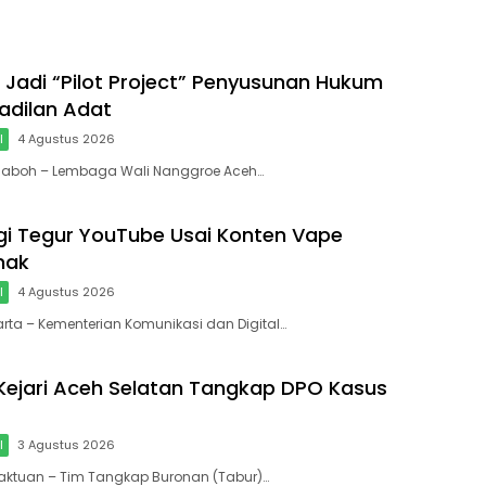
 Jadi “Pilot Project” Penyusunan Hukum
radilan Adat
l
4 Agustus 2026
eulaboh – Lembaga Wali Nanggroe Aceh…
i Tegur YouTube Usai Konten Vape
nak
l
4 Agustus 2026
arta – Kementerian Komunikasi dan Digital…
Kejari Aceh Selatan Tangkap DPO Kasus
l
3 Agustus 2026
paktuan – Tim Tangkap Buronan (Tabur)…