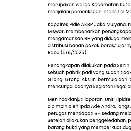
merupakan warga Kecamatan Kuta Ba
menjalani pemeriksaan intensif di Ma
Kapolres Pidie AKBP Jaka Mulyana, 
Miswar, membenarkan penangkapan 
mengamankan BH yang diduga mela
distribusi bahan pokok beras,” uja
Rabu (6/8/2025).
Penangkapan dilakukan pada Senin (4
sebuah pabrik padi yang sudah tida
Grong-Grong. Aksi ini bermula dari
mencurigai adanya kegiatan ilegal di
Menindaklanjuti laporan, Unit Tipidt
dipimpin oleh Ipda Ade Andra, langsu
petugas mendapati BH sedang melak
Setelah dilakukan penggeledahan, 
barang bukti yang memperkuat dug