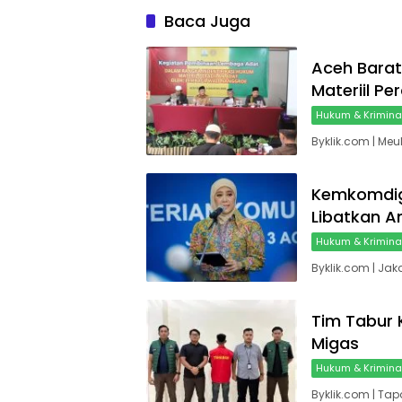
Baca Juga
Aceh Barat
Materiil Pe
Hukum & Krimina
Byklik.com | M
Kemkomdig
Libatkan A
Hukum & Krimina
Byklik.com | Jak
Tim Tabur 
Migas
Hukum & Krimina
Byklik.com | Ta