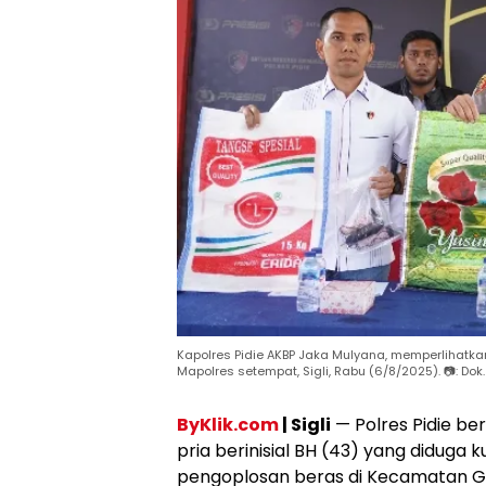
Kapolres Pidie AKBP Jaka Mulyana, memperlihatk
Mapolres setempat, Sigli, Rabu (6/8/2025). 📷: Dok.
ByKlik.com
| Sigli
— Polres Pidie b
pria berinisial BH (43) yang diduga 
pengoplosan beras di Kecamatan G