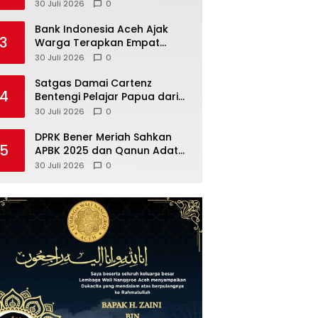
Terbanyak di Aceh
30 Juli 2026
0
Bank Indonesia Aceh Ajak
3
Warga Terapkan Empat
Langkah Belanja Bijak
30 Juli 2026
0
Satgas Damai Cartenz
4
Bentengi Pelajar Papua dari
Narkoba
30 Juli 2026
0
DPRK Bener Meriah Sahkan
5
APBK 2025 dan Qanun Adat
Gayo
30 Juli 2026
0