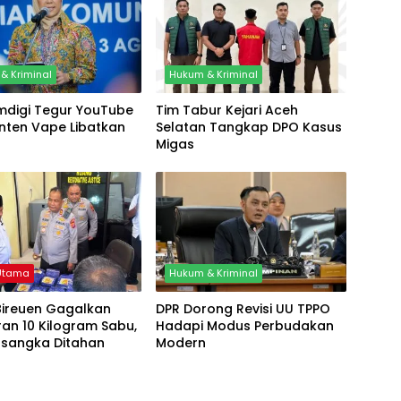
& Kriminal
Hukum & Kriminal
digi Tegur YouTube
Tim Tabur Kejari Aceh
nten Vape Libatkan
Selatan Tangkap DPO Kasus
Migas
 Utama
Hukum & Kriminal
Bireuen Gagalkan
DPR Dorong Revisi UU TPPO
an 10 Kilogram Sabu,
Hadapi Modus Perbudakan
rsangka Ditahan
Modern