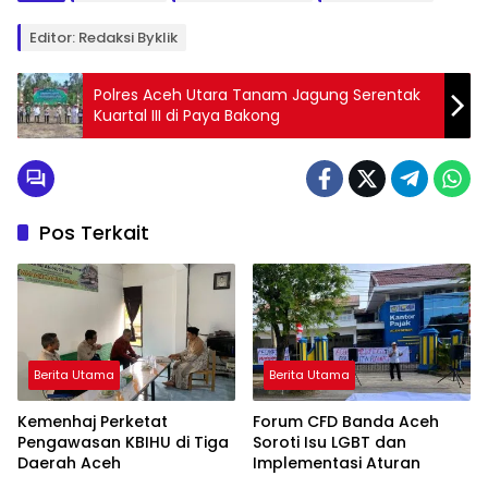
Editor: Redaksi Byklik
Polres Aceh Utara Tanam Jagung Serentak
Kuartal III di Paya Bakong
Pos Terkait
Berita Utama
Berita Utama
Kemenhaj Perketat
Forum CFD Banda Aceh
Pengawasan KBIHU di Tiga
Soroti Isu LGBT dan
Daerah Aceh
Implementasi Aturan