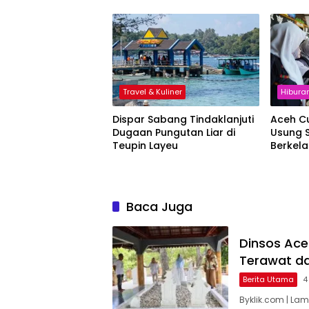
Nasion
Travel & Kuliner
Hibura
Dispar Sabang Tindaklanjuti
Aceh Cu
Dugaan Pungutan Liar di
Usung S
Teupin Layeu
Berkela
Baca Juga
Dinsos Ac
Terawat da
Berita Utama
4
Byklik.com | La