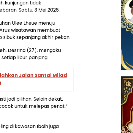
ah kunjungan tidak
aran, Sabtu, 3 Mei 2026.
buhan Ulee Lheue menuju
r. Arus wisatawan membuat
 sibuk sepanjang akhir pekan.
eh, Desrina (27), mengaku
setiap libur panjang.
iahkan Jalan Santai Milad
h
i jadi pilihan. Selain dekat,
 cocok untuk melepas penat,”
eling di kawasan Iboih juga