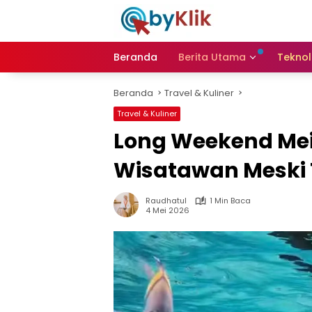
Langsung
ke
konten
Beranda
Berita Utama
Teknol
Beranda
Travel & Kuliner
Travel & Kuliner
Long Weekend Mei
Wisatawan Meski
Raudhatul
1 Min Baca
4 Mei 2026