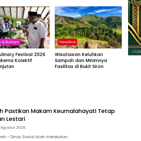
al
n & Budaya
Headline
linary Festival 2026
Wisatawan Keluhkan
kema Kolektif
Sampah dan Minimnya
njutan
Fasilitas di Bukit Siron
eh Pastikan Makam Keumalahayati Tetap
n Lestari
 Agustus 2026
mreh – Dinas Sosial Aceh melakukan…