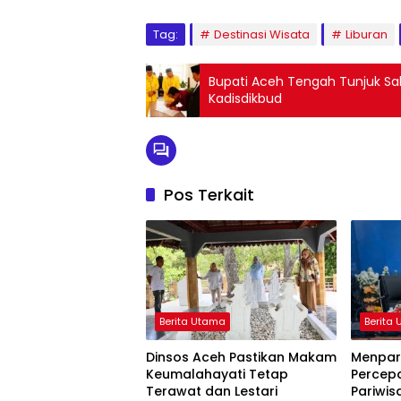
Tag:
Destinasi Wisata
Liburan
Bupati Aceh Tengah Tunjuk Sal
Kadisdikbud
Pos Terkait
Berita Utama
Berita
Dinsos Aceh Pastikan Makam
Menpar
Keumalahayati Tetap
Percepa
Terawat dan Lestari
Pariwis