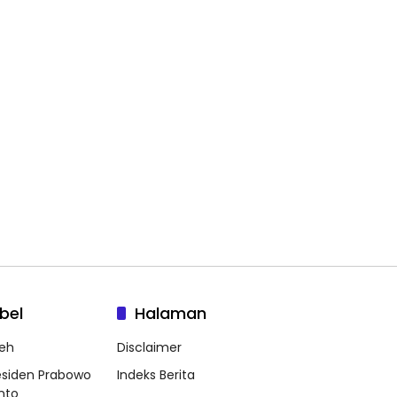
bel
Halaman
eh
Disclaimer
esiden Prabowo
Indeks Berita
nto