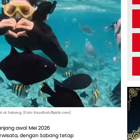
di Sabang. [Foto: Raudhah/Byklik.com]
anjang awal Mei 2026
rwisata, dengan Sabang tetap