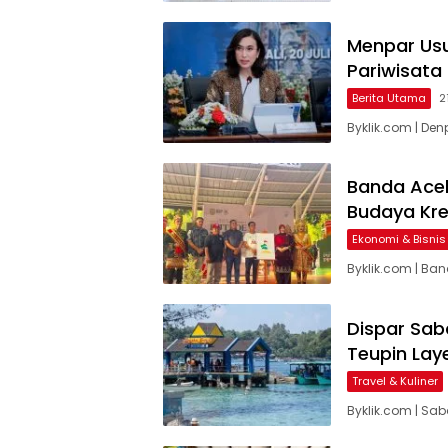
Menpar Usu
Pariwisata 
Berita Utama
2
Byklik.com | Den
Banda Aceh
Budaya Kre
Ekonomi & Bisnis
Byklik.com | Ba
Dispar Sab
Teupin Lay
Travel & Kuliner
Byklik.com | Sa