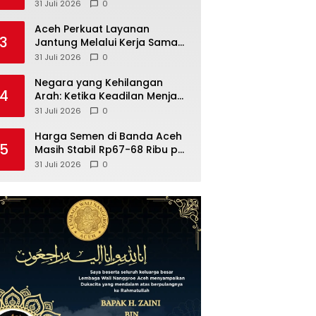
31 Juli 2026
0
Aceh Perkuat Layanan
3
Jantung Melalui Kerja Sama
23 Rumah Sakit
31 Juli 2026
0
Negara yang Kehilangan
4
Arah: Ketika Keadilan Menjauh
dari Nilai-Nilai Islam
31 Juli 2026
0
Harga Semen di Banda Aceh
5
Masih Stabil Rp67-68 Ribu per
Sak
31 Juli 2026
0