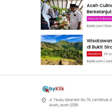
Aceh Culin
Berkelanju
Hiburan & Buday
Byklik.com | B
Wisatawan 
di Bukit Sir
Headline
20 Ju
Byklik.com | Jan
Jl. Teuku Iskandar No.76, Lambhuk, 
Aceh, Aceh 23118