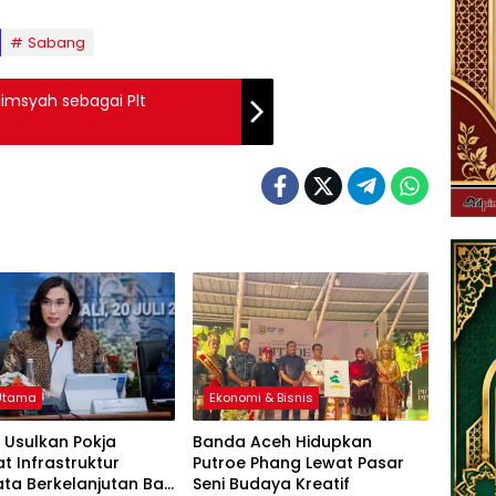
Sabang
imsyah sebagai Plt
 Utama
Ekonomi & Bisnis
 Usulkan Pokja
Banda Aceh Hidupkan
t Infrastruktur
Putroe Phang Lewat Pasar
ata Berkelanjutan Bali
Seni Budaya Kreatif