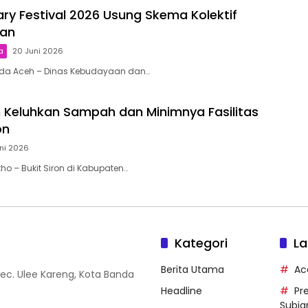
ary Festival 2026 Usung Skema Kolektif
tan
a
20 Juni 2026
anda Aceh – Dinas Kebudayaan dan…
Keluhkan Sampah dan Minimnya Fasilitas
on
ni 2026
tho – Bukit Siron di Kabupaten…
Kategori
La
Berita Utama
Ac
Kec. Ulee Kareng, Kota Banda
Headline
Pr
Subia