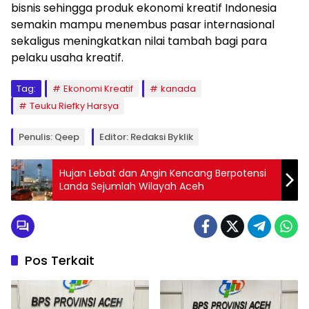
bisnis sehingga produk ekonomi kreatif Indonesia
semakin mampu menembus pasar internasional
sekaligus meningkatkan nilai tambah bagi para
pelaku usaha kreatif.
Tag:
Ekonomi Kreatif
kanada
Teuku Riefky Harsya
Penulis: Qeep
Editor: Redaksi Byklik
Hujan Lebat dan Angin Kencang Berpotensi
Landa Sejumlah Wilayah Aceh
Pos Terkait