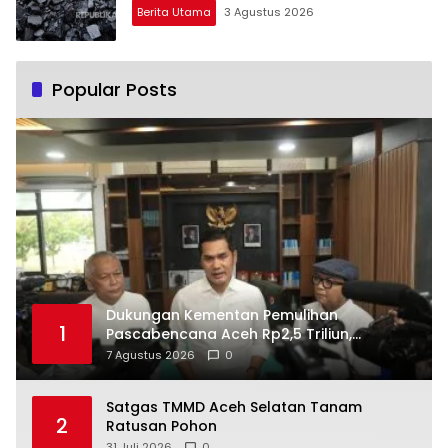
Berita Utama
3 Agustus 2026
Popular Posts
Dukungan Kementan Pemulihan
1
Pascabencana Aceh Rp2,5 Triliun,
Pemprov Kelola Rp9,7 Miliar
7 Agustus 2026
0
Satgas TMMD Aceh Selatan Tanam
2
Ratusan Pohon
31 Juli 2026
0