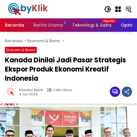
Langsung
ke
konten
Beranda
Berita Utama
Teknologi & Sains
Opini &
Beranda
Ekonomi & Bisnis
Ekonomi & Bisnis
Kanada Dinilai Jadi Pasar Strategis
Ekspor Produk Ekonomi Kreatif
Indonesia
Redaksi Byklik
3 Min Baca
4 Juli 2026