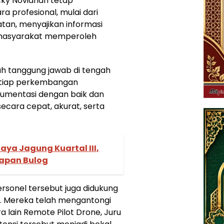
cky Noviandri tetap
 profesional, mulai dari
an, menyajikan informasi
 masyarakat memperoleh
h tanggung jawab di tengah
etiap perkembangan
umentasi dengan baik dan
cara cepat, akurat, serta
aya Jagung Kuartal III,
rapan Bulog
ersonel tersebut juga didukung
ki. Mereka telah mengantongi
ra lain Remote Pilot Drone, Juru