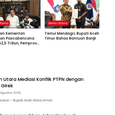
 Utama
Berita Utama
an Kementan
Temui Mendagri, Bupati Aceh
han Pascabencana
Timur Bahas Bantuan Banjir
2,5 Triliun, Pemprov
p9,7 Miliar
h Utara Mediasi Konflik PTPN dengan
 Girek
 Agustus 2026
ksukon – Bupati Aceh Utara Ismail…