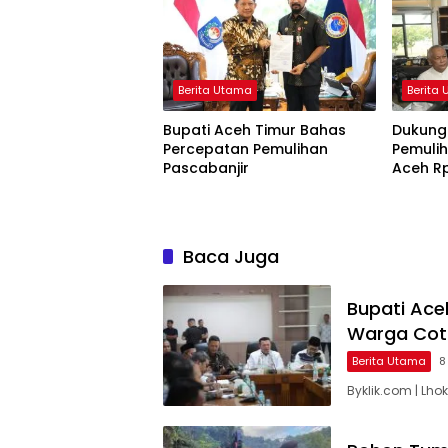
Berita Utama
Berita
Bupati Aceh Timur Bahas
Dukung
Percepatan Pemulihan
Pemuli
Pascabanjir
Aceh Rp
Kelola R
Baca Juga
Bupati Ace
Warga Cot
Berita Utama
8
Byklik.com | Lho