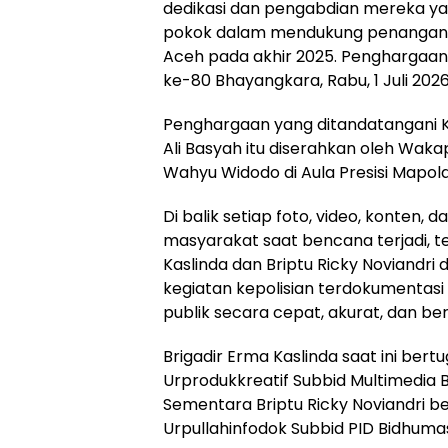
dedikasi dan pengabdian mereka yan
pokok dalam mendukung penangana
Aceh pada akhir 2025. Penghargaan 
ke-80 Bhayangkara, Rabu, 1 Juli 2026
Penghargaan yang ditandatangani Ka
Ali Basyah itu diserahkan oleh Wakap
Wahyu Widodo di Aula Presisi Mapol
Di balik setiap foto, video, konten, 
masyarakat saat bencana terjadi, t
Kaslinda dan Briptu Ricky Noviandr
kegiatan kepolisian terdokumentas
publik secara cepat, akurat, dan b
Brigadir Erma Kaslinda saat ini ber
Urprodukkreatif Subbid Multimedia 
Sementara Briptu Ricky Noviandri b
Urpullahinfodok Subbid PID Bidhuma