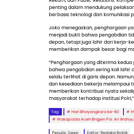
Rekam, dan Public Relations. Kompe
penting dalam mendukung pelaksa
berbasis teknologi dan komunikasi pu
Joko menegaskan, penghargaan yan
menjadi bukti bahwa pengabdian tidak
depan, tetapi juga lahir dari kerja-ke
memberikan dampak besar bagi ma
“Penghargaan yang diterima kedua p
bahwa pengabdian sering kali lahir d
selalu terlihat di garis depan. Namun,
dan kesediaan bekerja melampaui t
memberikan kontribusi nyata seka
masyarakat terhadap institusi Polri,”
Tag:
Hari Bhayangkara ke-80
H
Wakapolda Aceh Brigjen Pol. Ari Wahy
Penulis: Qeep
Editor: Redaksi Byklik