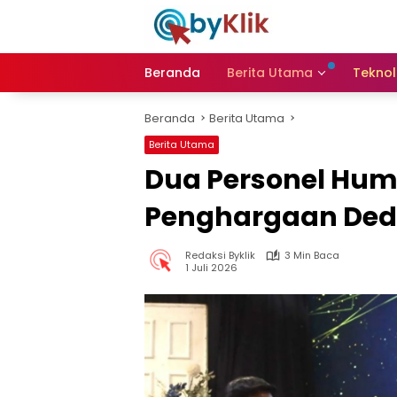
Langsung
ke
konten
Beranda
Berita Utama
Teknol
Beranda
Berita Utama
Berita Utama
Dua Personel Hum
Penghargaan Ded
Redaksi Byklik
3 Min Baca
1 Juli 2026