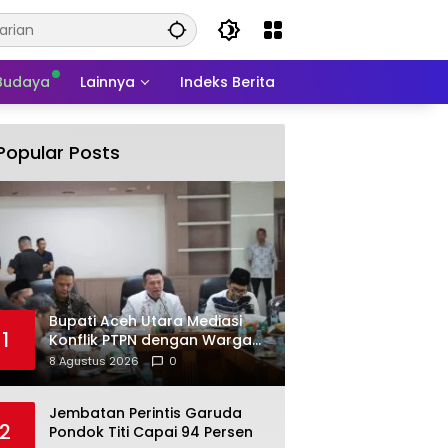
 Budaya
Lainnya
Indeks Berita
Popular Posts
Bupati Aceh Utara Mediasi
1
Konflik PTPN dengan Warga
Cot Girek
8 Agustus 2026
0
Jembatan Perintis Garuda
2
Pondok Titi Capai 94 Persen