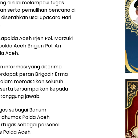
g dinilai melampaui tugas
n serta pemulihan bencana di
diserahkan usai upacara Hari
.
polda Aceh Irjen Pol. Marzuki
olda Aceh Brigjen Pol. Ari
da Aceh.
dan informasi yang diterima
erdapat peran Brigadir Erma
i dalam memastikan seluruh
i serta tersampaikan kepada
ertanggung jawab.
tugas sebagai Banum
Bidhumas Polda Aceh.
ertugas sebagai personel
s Polda Aceh.