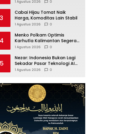
1 Agustus 2026
0
Cabai Hijau Tomat Naik
3
Harga, Komoditas Lain Stabil
1 Agustus 2026
0
Menko Polkam Optimis
4
Karhutla Kalimantan Segera
Terkendali
1 Agustus 2026
0
Nezar: Indonesia Bukan Lagi
5
Sekadar Pasar Teknologi AI
Global
1 Agustus 2026
0