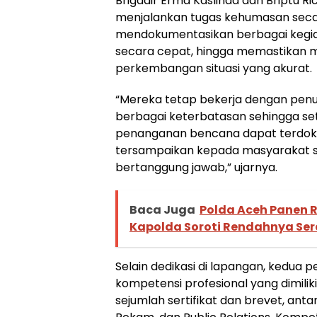
Brigadir Erma Kaslinda dan Briptu Ri
menjalankan tugas kehumasan secara
mendokumentasikan berbagai kegiat
secara cepat, hingga memastikan
perkembangan situasi yang akurat.
“Mereka tetap bekerja dengan penu
berbagai keterbatasan sehingga s
penanganan bencana dapat terdok
tersampaikan kepada masyarakat se
bertanggung jawab,” ujarnya.
Baca Juga
Polda Aceh Panen R
Kapolda Soroti Rendahnya Se
Selain dedikasi di lapangan, kedua p
kompetensi profesional yang dimili
sejumlah sertifikat dan brevet, anta