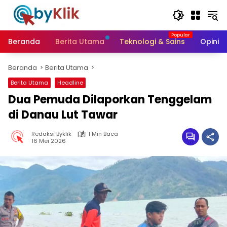
Langsung
ke
konten
Beranda
Berita Utama
Teknologi & Sains
Opini &
Beranda
Berita Utama
Berita Utama
Headline
Dua Pemuda Dilaporkan Tenggelam
di Danau Lut Tawar
Redaksi Byklik
1 Min Baca
16 Mei 2026