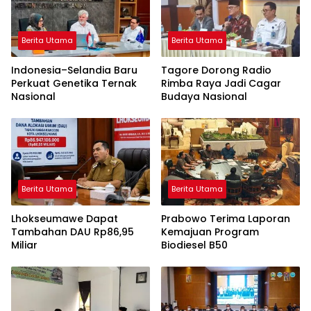
Berita Utama
Berita Utama
Indonesia–Selandia Baru
Tagore Dorong Radio
Perkuat Genetika Ternak
Rimba Raya Jadi Cagar
Nasional
Budaya Nasional
Berita Utama
Berita Utama
Lhokseumawe Dapat
Prabowo Terima Laporan
Tambahan DAU Rp86,95
Kemajuan Program
Miliar
Biodiesel B50