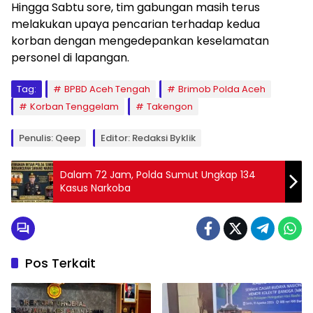
Hingga Sabtu sore, tim gabungan masih terus
melakukan upaya pencarian terhadap kedua
korban dengan mengedepankan keselamatan
personel di lapangan.
Tag:
BPBD Aceh Tengah
Brimob Polda Aceh
Korban Tenggelam
Takengon
Penulis: Qeep
Editor: Redaksi Byklik
Dalam 72 Jam, Polda Sumut Ungkap 134
Kasus Narkoba
Pos Terkait