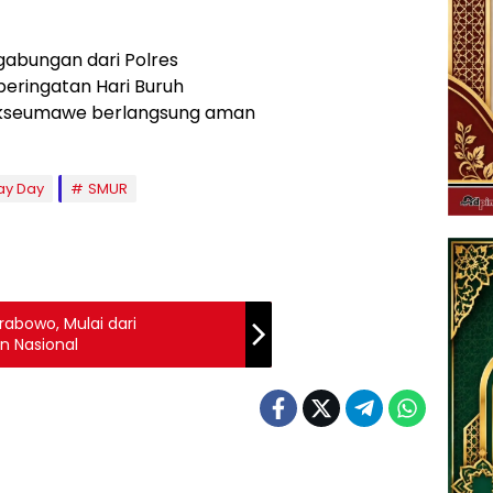
gabungan dari Polres
peringatan Hari Buruh
hokseumawe berlangsung aman
ay Day
SMUR
rabowo, Mulai dari
n Nasional