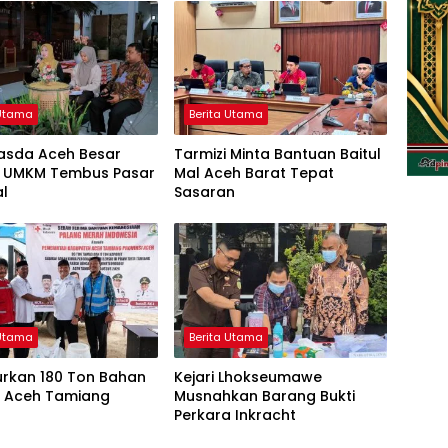
 Utama
Berita Utama
asda Aceh Besar
Tarmizi Minta Bantuan Baitul
 UMKM Tembus Pasar
Mal Aceh Barat Tepat
al
Sasaran
 Utama
Berita Utama
urkan 180 Ton Bahan
Kejari Lhokseumawe
i Aceh Tamiang
Musnahkan Barang Bukti
Perkara Inkracht