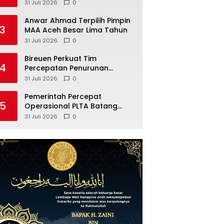
Narkotika ke Kejaksaan
31 Juli 2026
0
Anwar Ahmad Terpilih Pimpin
3
MAA Aceh Besar Lima Tahun
31 Juli 2026
0
Bireuen Perkuat Tim
4
Percepatan Penurunan
Stunting dan Evaluasi Kinerja
31 Juli 2026
0
Desa
Pemerintah Percepat
5
Operasional PLTA Batang
Toru Perkuat Listrik Sumatera
31 Juli 2026
0