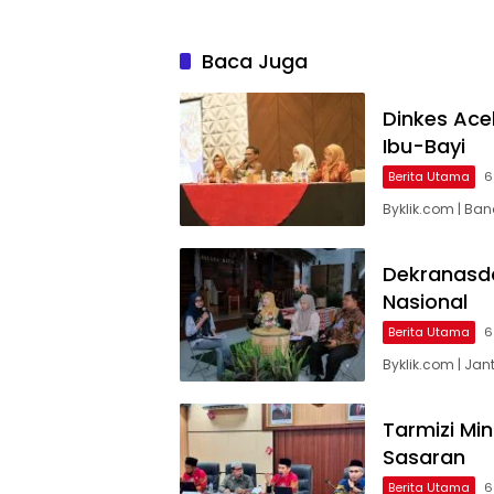
Baca Juga
Dinkes Ace
Ibu-Bayi
Berita Utama
6
Byklik.com | Ba
Dekranasd
Nasional
Berita Utama
6
Byklik.com | Ja
Tarmizi Mi
Sasaran
Berita Utama
6