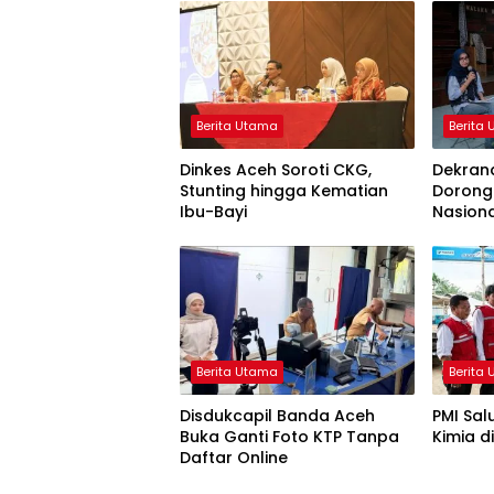
Berita Utama
Berita
Dinkes Aceh Soroti CKG,
Dekran
Stunting hingga Kematian
Dorong
Ibu-Bayi
Nasion
Berita Utama
Berita
Disdukcapil Banda Aceh
PMI Sal
Buka Ganti Foto KTP Tanpa
Kimia d
Daftar Online