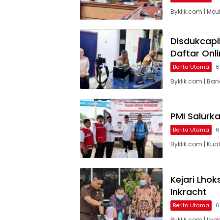
Byklik.com | Meu
Disdukcapi
Daftar Onl
Berita Utama
6
Byklik.com | B
PMI Salurk
Berita Utama
6
Byklik.com | Ku
Kejari Lho
Inkracht
Berita Utama
6
Byklik.com | Lh