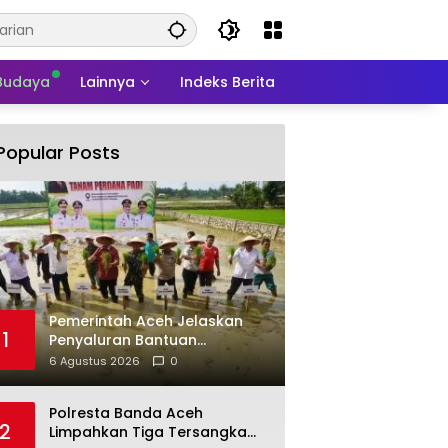
 Budaya
Lainnya
Indeks Berita
Popular Posts
Pemerintah Aceh Jelaskan
1
Penyaluran Bantuan
Kementan
6 Agustus 2026
0
Polresta Banda Aceh
2
Limpahkan Tiga Tersangka