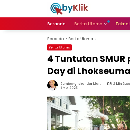
Langsung
ke
konten
Beranda
Berita Utama
Teknol
Beranda
Berita Utama
Berita Utama
4 Tuntutan SMUR 
Day di Lhokseum
Bambang Iskandar Martin
2 Min Bac
1 Mei 2025