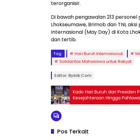
terorganisir.
Di bawah pengawalan 213 personel 
Lhokseumawe, Brimob dan TNI, aksi 
Internasional (May Day) di Kota L
dan tertib.
Tag:
Hari Buruh Internasional
M
Solidaritas Mahasiswa untuk Rakyat
Editor: Byklik.com
Kado Hari Buruh dari Presiden P
Kesejahteraan Hingga Pahlawa
Pos Terkait