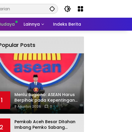
 Budaya
Lainnya
Indeks Berita
Popular Posts
Menlu Sugiono: ASEAN Harus
1
Berpihak pada Kepentingan
Rakyat
8 Agustus 2026
0
Pemkab Aceh Besar Ditahan
2
Imbang Pemko Sabang