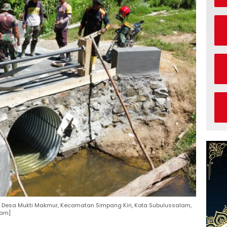
esa Mukti Makmur, Kecamatan Simpang Kiri, Kota Subulussalam,
lam]