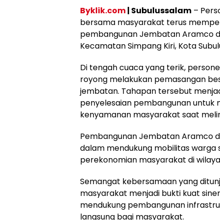
Byklik.com
| Subulussalam
– Pers
bersama masyarakat terus memper
pembangunan Jembatan Aramco di
Kecamatan Simpang Kiri, Kota Subulu
Di tengah cuaca yang terik, person
royong melakukan pemasangan besi
jembatan. Tahapan tersebut menjad
penyelesaian pembangunan untuk
kenyamanan masyarakat saat melin
Pembangunan Jembatan Aramco dinil
dalam mendukung mobilitas warga s
perekonomian masyarakat di wilaya
Semangat kebersamaan yang ditunj
masyarakat menjadi bukti kuat sine
mendukung pembangunan infrastru
langsung bagi masyarakat.