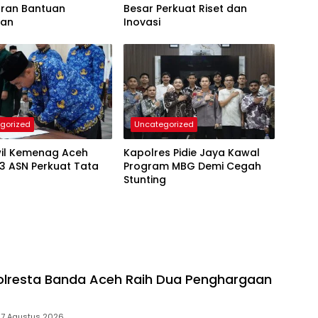
uran Bantuan
Besar Perkuat Riset dan
tan
Inovasi
gorized
Uncategorized
il Kemenag Aceh
Kapolres Pidie Jaya Kawal
23 ASN Perkuat Tata
Program MBG Demi Cegah
Stunting
lresta Banda Aceh Raih Dua Penghargaan
7 Agustus 2026