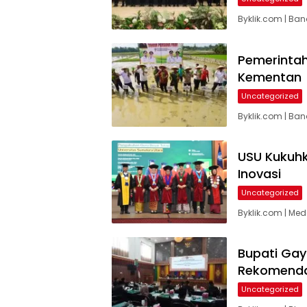
Byklik.com | B
Pemerintah
Kementan
Uncategorized
Byklik.com | Ba
USU Kukuhk
Inovasi
Uncategorized
Byklik.com | Me
Bupati Gay
Rekomenda
Uncategorized