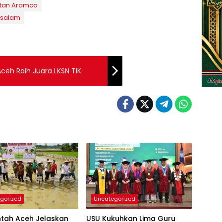
tan Aramco
ssalam
ceh Raih Juara LKSN TIK
gorized
Uncategorized
ntah Aceh Jelaskan
USU Kukuhkan Lima Guru