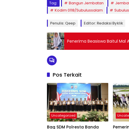
Tag:
Bangun Jembatan
Jemba
Kodim 0118/Subulussalam
Subulu
Penulis: Qeep
Editor: Redaksi Byklik
Penerima Beasiswa Baitul Mal A
Pos Terkait
Uncategorized
Uncate
Bag SDM Polresta Banda
Pemeri