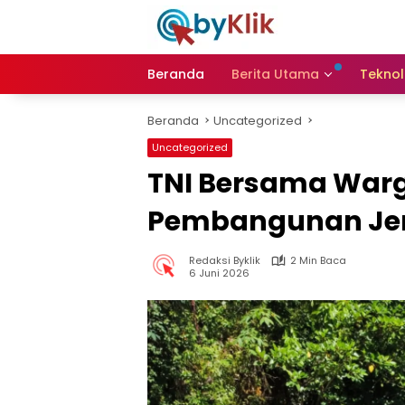
Langsung
ke
konten
Beranda
Berita Utama
Teknol
Beranda
Uncategorized
Uncategorized
TNI Bersama Warg
Pembangunan Jem
Redaksi Byklik
2 Min Baca
6 Juni 2026