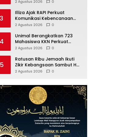
Tanpa Gol
2 Agustus 2026
0
Illiza Ajak RAPI Perkuat
3
Komunikasi Kebencanaan
dan Pelayanan Publik
2 Agustus 2026
0
Unimal Berangkatkan 723
4
Mahasiswa KKN Perkuat
Ekonomi Gampong Aceh
2 Agustus 2026
0
Utara
Ratusan Ribu Jemaah Ikuti
5
Zikir Kebangsaan Sambut HUT
Kemerdekaan RI
2 Agustus 2026
0