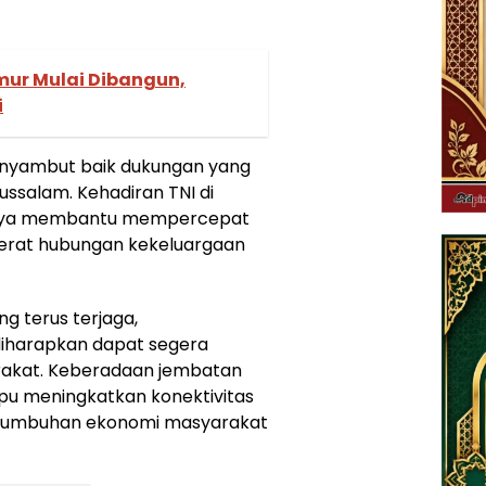
mur Mulai Dibangun,
i
nyambut baik dukungan yang
ussalam. Kehadiran TNI di
hanya membantu mempercepat
erat hubungan kekeluargaan
g terus terjaga,
harapkan dapat segera
akat. Keberadaan jembatan
pu meningkatkan konektivitas
rtumbuhan ekonomi masyarakat