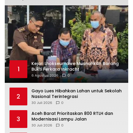
Kejari Lhokseumawe Musnahkan Barang
1
Bukti Perkara Inkracht
6 Agustus 2026
0
Gayo Lues Hibahkan Lahan untuk Sekolah
2
Nasional Terintegrasi
30 Juli 2026
0
Aceh Barat Prioritaskan 800 RTLH dan
3
Modernisasi Lampu Jalan
30 Juli 2026
0