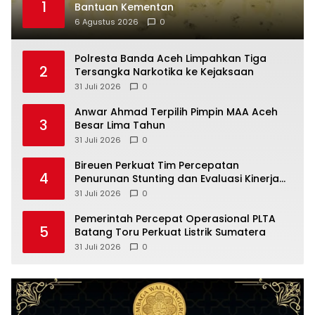
1
Bantuan Kementan
6 Agustus 2026
0
Polresta Banda Aceh Limpahkan Tiga
2
Tersangka Narkotika ke Kejaksaan
31 Juli 2026
0
Anwar Ahmad Terpilih Pimpin MAA Aceh
3
Besar Lima Tahun
31 Juli 2026
0
Bireuen Perkuat Tim Percepatan
4
Penurunan Stunting dan Evaluasi Kinerja
Desa
31 Juli 2026
0
Pemerintah Percepat Operasional PLTA
5
Batang Toru Perkuat Listrik Sumatera
31 Juli 2026
0