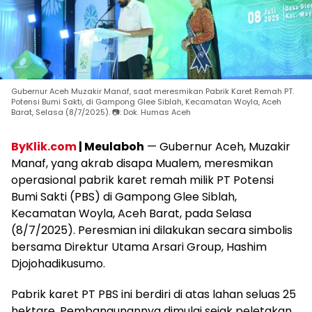
Gubernur Aceh Muzakir Manaf, saat meresmikan Pabrik Karet Remah PT.
Potensi Bumi Sakti, di Gampong Glee Siblah, Kecamatan Woyla, Aceh
Barat, Selasa (8/7/2025). 📷: Dok. Humas Aceh
ByKlik.com
| Meulaboh
— Gubernur Aceh, Muzakir
Manaf, yang akrab disapa Mualem, meresmikan
operasional pabrik karet remah milik PT Potensi
Bumi Sakti (PBS) di Gampong Glee Siblah,
Kecamatan Woyla, Aceh Barat, pada Selasa
(8/7/2025). Peresmian ini dilakukan secara simbolis
bersama Direktur Utama Arsari Group, Hashim
Djojohadikusumo.
Pabrik karet PT PBS ini berdiri di atas lahan seluas 25
hektare. Pembangunannya dimulai sejak peletakan