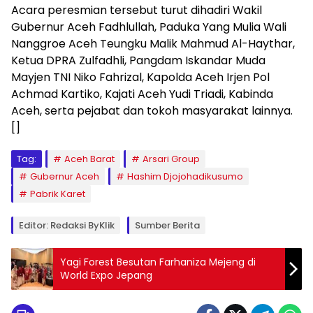
Acara peresmian tersebut turut dihadiri Wakil
Gubernur Aceh Fadhlullah, Paduka Yang Mulia Wali
Nanggroe Aceh Teungku Malik Mahmud Al-Haythar,
Ketua DPRA Zulfadhli, Pangdam Iskandar Muda
Mayjen TNI Niko Fahrizal, Kapolda Aceh Irjen Pol
Achmad Kartiko, Kajati Aceh Yudi Triadi, Kabinda
Aceh, serta pejabat dan tokoh masyarakat lainnya.
[]
Tag:
Aceh Barat
Arsari Group
Gubernur Aceh
Hashim Djojohadikusumo
Pabrik Karet
Editor: Redaksi ByKlik
Sumber Berita
Yagi Forest Besutan Farhaniza Mejeng di
World Expo Jepang