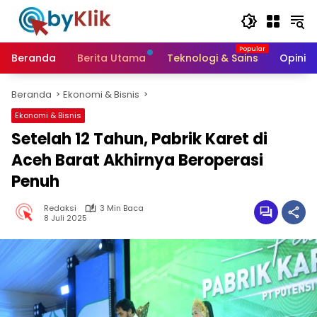
Langsung
ke
konten
Beranda
Berita Utama
Teknologi & Sains
Opini &
Beranda
Ekonomi & Bisnis
Ekonomi & Bisnis
Setelah 12 Tahun, Pabrik Karet di
Aceh Barat Akhirnya Beroperasi
Penuh
Redaksi
3 Min Baca
8 Juli 2025