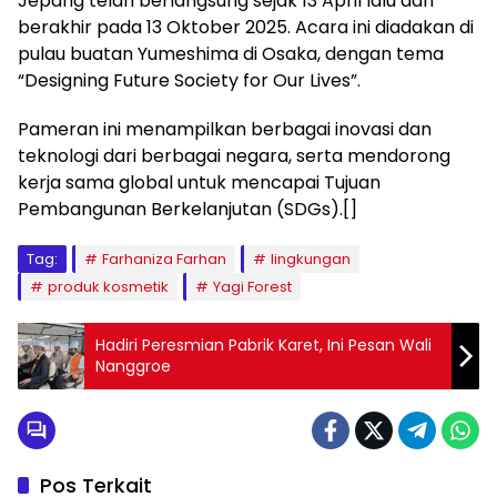
Jepang telah berlangsung sejak 13 April lalu dan
berakhir pada 13 Oktober 2025. Acara ini diadakan di
pulau buatan Yumeshima di Osaka, dengan tema
“Designing Future Society for Our Lives”.
Pameran ini menampilkan berbagai inovasi dan
teknologi dari berbagai negara, serta mendorong
kerja sama global untuk mencapai Tujuan
Pembangunan Berkelanjutan (SDGs).[]
Tag:
Farhaniza Farhan
lingkungan
produk kosmetik
Yagi Forest
Hadiri Peresmian Pabrik Karet, Ini Pesan Wali
Nanggroe
Pos Terkait