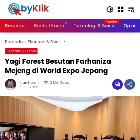
Langsung
ke
konten
Beranda
Berita Utama
Teknologi & Sains
Opini &
Beranda
Ekonomi & Bisnis
Ekonomi & Bisnis
Yagi Forest Besutan Farhaniza
Mejeng di World Expo Jepang
Ihan Nurdin
3 Min Baca
8 Juli 2025