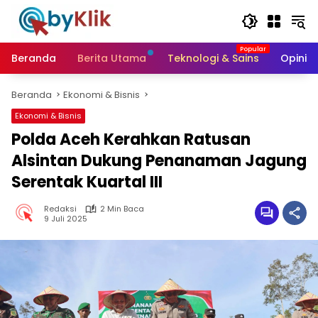
Langsung
ke
konten
Beranda
Berita Utama
Teknologi & Sains
Opini &
Beranda
Ekonomi & Bisnis
Ekonomi & Bisnis
Polda Aceh Kerahkan Ratusan
Alsintan Dukung Penanaman Jagung
Serentak Kuartal III
Redaksi
2 Min Baca
9 Juli 2025