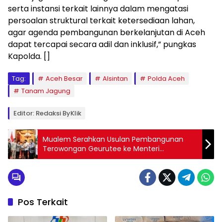
serta instansi terkait lainnya dalam mengatasi
persoalan struktural terkait ketersediaan lahan,
agar agenda pembangunan berkelanjutan di Aceh
dapat tercapai secara adil dan inklusif,” pungkas
Kapolda. []
Tag:
Aceh Besar
Alsintan
Polda Aceh
Tanam Jagung
Editor: Redaksi ByKlik
Mualem Serahkan Usulan Pembangunan
Terowongan Geurutee ke Menteri
PPN/Bappenas
Pos Terkait