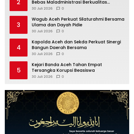
2
Bebas Maladministrasi Berkualitas
Berkelanjutan
30 Juli 2026
0
Wagub Aceh Perkuat Silaturahmi Bersama
3
Ulama dan Dayah Pidie
30 Juli 2026
0
Kapolda Aceh dan Sekda Perkuat Sinergi
4
Bangun Daerah Bersama
30 Juli 2026
0
Kejari Banda Aceh Tahan Empat
5
Tersangka Korupsi Beasiswa
30 Juli 2026
0