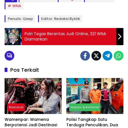
WNA
Penulis: Qeep
Editor: Redaksi Byklik
Polri Tegas Berantas Judi Online, 321 WNA
Diamankan
Pos Terkait
Nasional
Hukum & Kriminal
Wamenpar: Wamena
Polisi Tangkap Satu
Berpotensi Jadi Destinasi
Terduga Penculikan, Dua