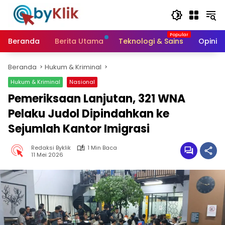
Langsung
ke
konten
Beranda
Berita Utama
Teknologi & Sains
Opini &
Beranda
Hukum & Kriminal
Hukum & Kriminal
Nasional
Pemeriksaan Lanjutan, 321 WNA
Pelaku Judol Dipindahkan ke
Sejumlah Kantor Imigrasi
Redaksi Byklik
1 Min Baca
11 Mei 2026