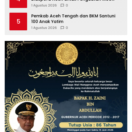
Helsinki dan UU 11/2006, Ini Hasilnya
1 Agustus 2026
0
Pemkab Aceh Tengah dan BKM Santuni
5
100 Anak Yatim
1 Agustus 2026
0