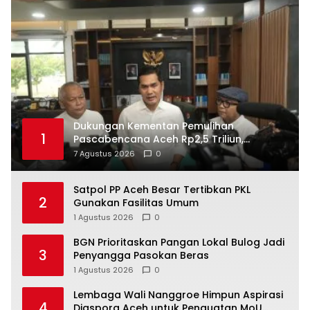
Dukungan Kementan Pemulihan
1
Pascabencana Aceh Rp2,5 Triliun,
Pemprov Kelola Rp9,7 Miliar
7 Agustus 2026
0
Satpol PP Aceh Besar Tertibkan PKL
2
Gunakan Fasilitas Umum
1 Agustus 2026
0
BGN Prioritaskan Pangan Lokal Bulog Jadi
3
Penyangga Pasokan Beras
1 Agustus 2026
0
Lembaga Wali Nanggroe Himpun Aspirasi
4
Diaspora Aceh untuk Penguatan MoU