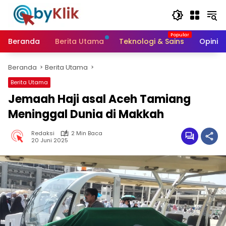
Langsung
ke
konten
Beranda
Berita Utama
Teknologi & Sains
Opini &
Beranda
Berita Utama
Berita Utama
Jemaah Haji asal Aceh Tamiang
Meninggal Dunia di Makkah
Redaksi
2 Min Baca
20 Juni 2025