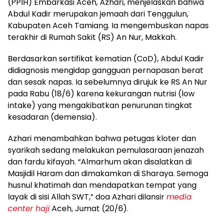
(PPIH) Embarkasi Aceh, Azhari, menjelaskan bahwa
Abdul Kadir merupakan jemaah dari Tenggulun,
Kabupaten Aceh Tamiang. Ia mengembuskan napas
terakhir di Rumah Sakit (RS) An Nur, Makkah.
Berdasarkan sertifikat kematian (CoD), Abdul Kadir
didiagnosis mengidap gangguan pernapasan berat
dan sesak napas. Ia sebelumnya dirujuk ke RS An Nur
pada Rabu (18/6) karena kekurangan nutrisi (low
intake) yang mengakibatkan penurunan tingkat
kesadaran (demensia).
Azhari menambahkan bahwa petugas kloter dan
syarikah sedang melakukan pemulasaraan jenazah
dan fardu kifayah. “Almarhum akan disalatkan di
Masjidil Haram dan dimakamkan di Sharaya. Semoga
husnul khatimah dan mendapatkan tempat yang
layak di sisi Allah SWT,” doa Azhari dilansir
media
center haji
Aceh, Jumat (20/6).