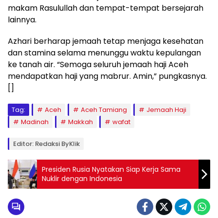
makam Rasulullah dan tempat-tempat bersejarah
lainnya.
Azhari berharap jemaah tetap menjaga kesehatan
dan stamina selama menunggu waktu kepulangan
ke tanah air. “Semoga seluruh jemaah haji Aceh
mendapatkan haji yang mabrur. Amin,” pungkasnya.
[]
Tag:
Aceh
Aceh Tamiang
Jemaah Haji
Madinah
Makkah
wafat
Editor: Redaksi ByKlik
Presiden Rusia Nyatakan Siap Kerja Sama
Nuklir dengan Indonesia