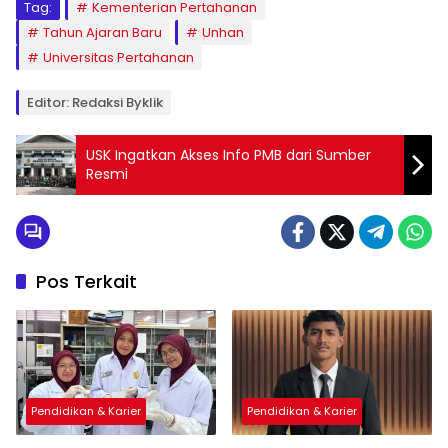
Tag:
Kementerian Pertahanan
Tahun Ajaran Baru
Unhan
Universitas Pertahanan
Editor: Redaksi Byklik
USK Ingatkan Akses Info PMB dari Sumber
Resmi
Pos Terkait
Pendidikan & Karier
Pendidikan & Karier