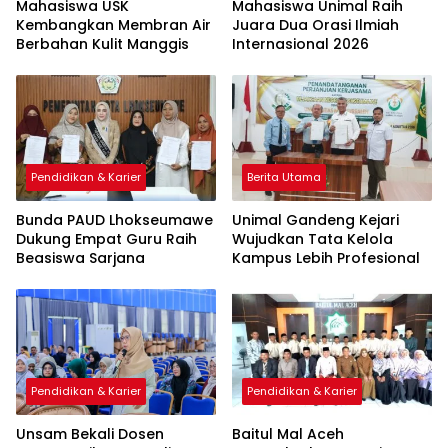
Mahasiswa USK
Mahasiswa Unimal Raih
Kembangkan Membran Air
Juara Dua Orasi Ilmiah
Berbahan Kulit Manggis
Internasional 2026
Pendidikan & Karier
Berita Utama
Bunda PAUD Lhokseumawe
Unimal Gandeng Kejari
Dukung Empat Guru Raih
Wujudkan Tata Kelola
Beasiswa Sarjana
Kampus Lebih Profesional
Pendidikan & Karier
Pendidikan & Karier
Unsam Bekali Dosen
Baitul Mal Aceh