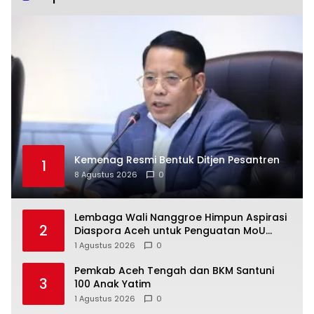
Kemenag Resmi Bentuk Ditjen Pesantren
1
8 Agustus 2026
0
Lembaga Wali Nanggroe Himpun Aspirasi
2
Diaspora Aceh untuk Penguatan MoU
Helsinki dan UU 11/2006, Ini Hasilnya
1 Agustus 2026
0
Pemkab Aceh Tengah dan BKM Santuni
3
100 Anak Yatim
1 Agustus 2026
0