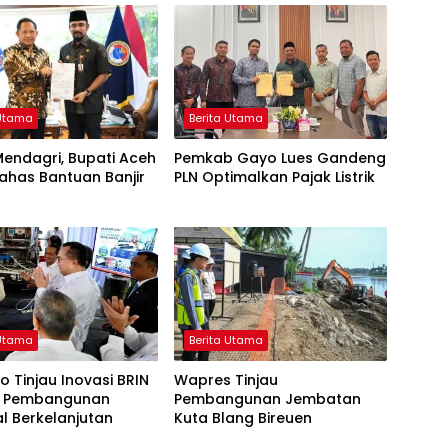
 Utama
Berita Utama
endagri, Bupati Aceh
Pemkab Gayo Lues Gandeng
ahas Bantuan Banjir
PLN Optimalkan Pajak Listrik
 Utama
Berita Utama
 Tinjau Inovasi BRIN
Wapres Tinjau
 Pembangunan
Pembangunan Jembatan
l Berkelanjutan
Kuta Blang Bireuen