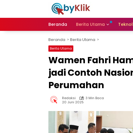
Langsung
ke
konten
Beranda
Berita Utama
Teknol
Beranda
Berita Utama
Berita Utama
Wamen Fahri Ham
jadi Contoh Nasi
Perumahan
Redaksi
3 Min Baca
20 Juni 2025