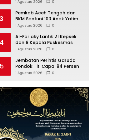
Aceh untuk Penguatan MoU
1 Agustus 2026
0
Helsinki dan UU 11/2006, Ini
Hasilnya
Pemkab Aceh Tengah dan
3
BKM Santuni 100 Anak Yatim
1 Agustus 2026
0
Al-Farlaky Lantik 21 Kepsek
4
dan 8 Kepala Puskesmas
1 Agustus 2026
0
Jembatan Perintis Garuda
5
Pondok Titi Capai 94 Persen
1 Agustus 2026
0