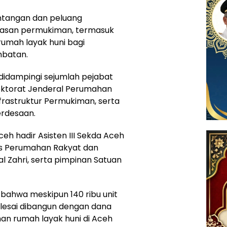
tangan dan peluang
san permukiman, termasuk
umah layak huni bagi
mbatan.
idampingi sejumlah pejabat
rektorat Jenderal Perumahan
frastruktur Permukiman, serta
rdesaan.
eh hadir Asisten III Sekda Aceh
s Perumahan Rakyat dan
 Zahri, serta pimpinan Satuan
ahwa meskipun 140 ribu unit
elesai dibangun dengan dana
uhan rumah layak huni di Aceh