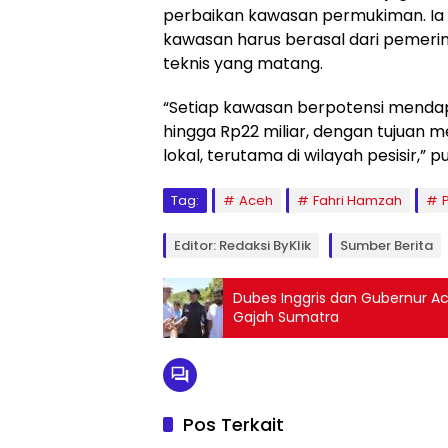
perbaikan kawasan permukiman. Ia
kawasan harus berasal dari pemer
teknis yang matang.
“Setiap kawasan berpotensi mendap
hingga Rp22 miliar, dengan tujuan
lokal, terutama di wilayah pesisir,” 
Tag:
Aceh
Fahri Hamzah
Editor: Redaksi ByKlik
Sumber Berita
Dubes Inggris dan Gubernur Ac
Gajah Sumatra
Pos Terkait