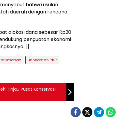
 menyebut bahwa usulan
intah daerah dengan rencana
at alokasi dana sebesar Rp20
 mendukung penguatan ekonomi
pungkasnya. []
Perumahan
Wamen PKP
eh Tinjau Pusat Konservasi