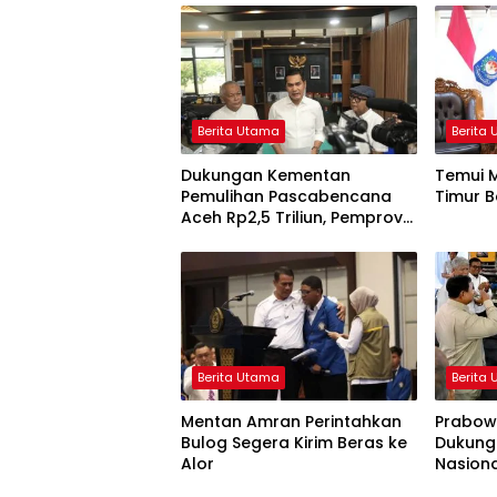
Berita Utama
Berita
Dukungan Kementan
Temui M
Pemulihan Pascabencana
Timur B
Aceh Rp2,5 Triliun, Pemprov
Kelola Rp9,7 Miliar
Berita Utama
Berita
Mentan Amran Perintahkan
Prabowo
Bulog Segera Kirim Beras ke
Dukung
Alor
Nasiona