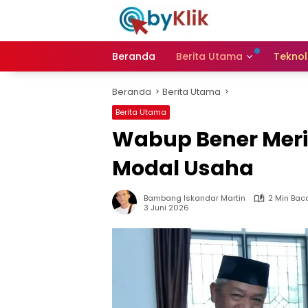
Langsung
ke
konten
Beranda
Berita Utama
Teknol
Beranda
Berita Utama
Berita Utama
Wabup Bener Mer
Modal Usaha
Bambang Iskandar Martin
2 Min Bac
3 Juni 2026