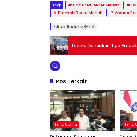
Tag:
Baitul Mal Bener Meriah
Ba
Pemkab Bener Meriah
Wabup Ben
Editor: Redaksi Byklik
Toyota Donasikan Tiga Ambul
Pos Terkait
Berita Utama
Berita
Dukungan Kementan
Temui M