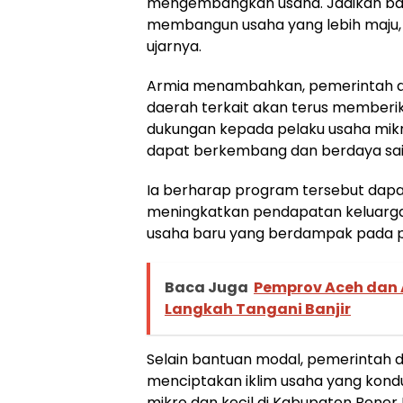
mengembangkan usaha. Jadikan bant
membangun usaha yang lebih maju, m
ujarnya.
Armia menambahkan, pemerintah d
daerah terkait akan terus member
dukungan kepada pelaku usaha mikr
dapat berkembang dan berdaya sai
Ia berharap program tersebut da
meningkatkan pendapatan keluarg
usaha baru yang berdampak pada 
Baca Juga
Pemprov Aceh dan 
Langkah Tangani Banjir
Selain bantuan modal, pemerintah 
menciptakan iklim usaha yang kond
mikro dan kecil di Kabupaten Bener M