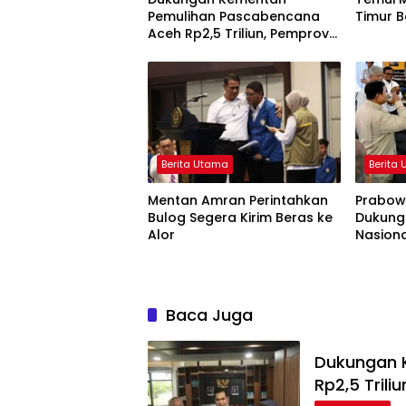
Pemulihan Pascabencana
Timur B
Aceh Rp2,5 Triliun, Pemprov
Kelola Rp9,7 Miliar
Berita Utama
Berita
Mentan Amran Perintahkan
Prabowo
Bulog Segera Kirim Beras ke
Dukung
Alor
Nasiona
Baca Juga
Dukungan 
Rp2,5 Trili