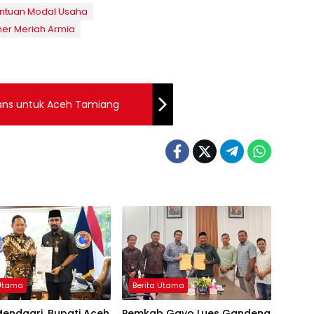
ntuan Modal Usaha
er Meriah Armia
ans untuk Aceh Tamiang
 Utama
Berita Utama
endagri, Bupati Aceh
Pemkab Gayo Lues Gandeng