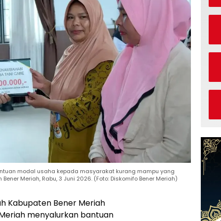
 bantuan modal usaha kepada masyarakat kurang mampu yang
Bener Meriah, Rabu, 3 Juni 2026. (Foto: Diskomifo Bener Meriah)
h Kabupaten Bener Meriah
r Meriah menyalurkan bantuan