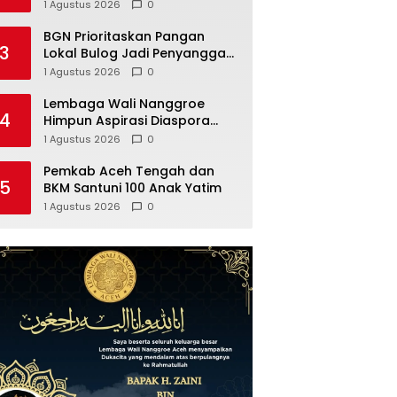
Fasilitas Umum
1 Agustus 2026
0
BGN Prioritaskan Pangan
3
Lokal Bulog Jadi Penyangga
Pasokan Beras
1 Agustus 2026
0
Lembaga Wali Nanggroe
4
Himpun Aspirasi Diaspora
Aceh untuk Penguatan MoU
1 Agustus 2026
0
Helsinki dan UU 11/2006, Ini
Hasilnya
Pemkab Aceh Tengah dan
5
BKM Santuni 100 Anak Yatim
1 Agustus 2026
0