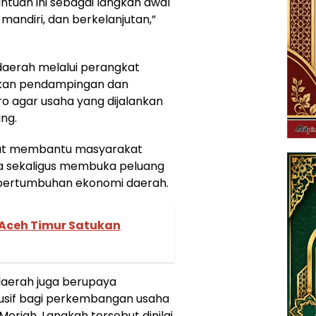
uan ini sebagai langkah awal
andiri, dan berkelanjutan,”
aerah melalui perangkat
ikan pendampingan dan
o agar usaha yang dijalankan
ng.
pat membantu masyarakat
a sekaligus membuka peluang
pertumbuhan ekonomi daerah.
Aceh Timur Satukan
daerah juga berupaya
usif bagi perkembangan usaha
eriah. Langkah tersebut dinilai