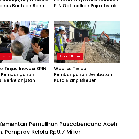
ahas Bantuan Banjir
PLN Optimalkan Pajak Listrik
 Utama
Berita Utama
 Tinjau Inovasi BRIN
Wapres Tinjau
 Pembangunan
Pembangunan Jembatan
l Berkelanjutan
Kuta Blang Bireuen
Kementan Pemulihan Pascabencana Aceh
un, Pemprov Kelola Rp9,7 Miliar