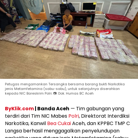
Petugas mengamankan Tersangka bersama barang bukti Narkotika
jenis Metamfetamina (sabu-sabu), untuk selanjutnya diserahkan
kepada NIC Bareskrim Polri. 📷: Dok. Humas BC Aceh
ByKlik.com
| Banda Aceh
— Tim gabungan yang
terdiri dari Tim NIC Mabes
Polri
, Direktorat Interdiksi
Narkotika, Kanwil
Bea Cukai
Aceh, dan KPPBC TMP C
Langsa berhasil menggagalkan penyelundupan