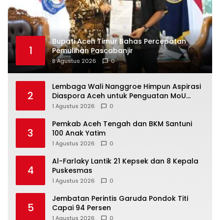
Bupati Aceh Timur Bahas Percepatan
1
Pemulihan Pascabanjir
8 Agustus 2026
0
Lembaga Wali Nanggroe Himpun Aspirasi
2
Diaspora Aceh untuk Penguatan MoU
Helsinki dan UU 11/2006, Ini Hasilnya
1 Agustus 2026
0
Pemkab Aceh Tengah dan BKM Santuni
3
100 Anak Yatim
1 Agustus 2026
0
Al-Farlaky Lantik 21 Kepsek dan 8 Kepala
4
Puskesmas
1 Agustus 2026
0
Jembatan Perintis Garuda Pondok Titi
5
Capai 94 Persen
1 Agustus 2026
0