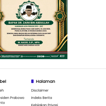
bel
Halaman
eh
Disclaimer
esiden Prabowo
Indeks Berita
nto
Kebijakan Privasi