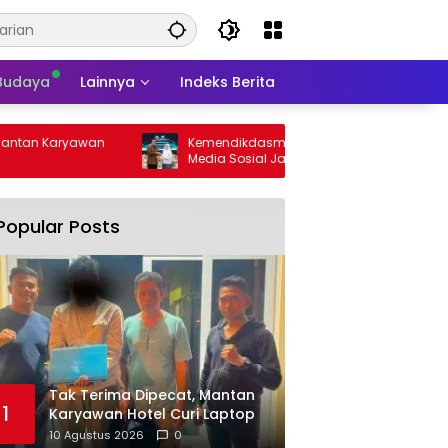
 Budaya
Lainnya
Indeks Berita
wan
Kemendikdasmen Dorong Pelajar Ubah
Keme
Media Sosial Jadi Ruang Berkarya
Tiga
Popular Posts
Tak Terima Dipecat, Mantan
1
Karyawan Hotel Curi Laptop
10 Agustus 2026
0