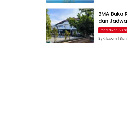
BMA Buka R
dan Jadwal
Pendidikan & Kar
ByKlik.com | Ba