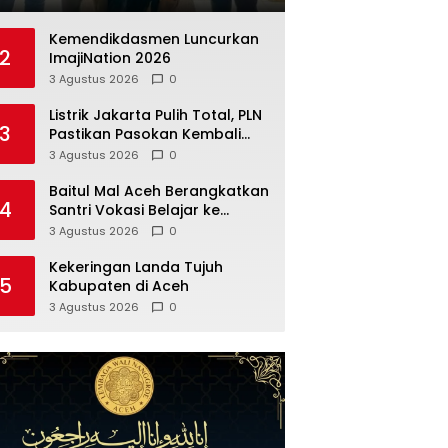
Kemendikdasmen Luncurkan
2
ImajiNation 2026
3 Agustus 2026
0
Listrik Jakarta Pulih Total, PLN
3
Pastikan Pasokan Kembali
Normal
3 Agustus 2026
0
Baitul Mal Aceh Berangkatkan
4
Santri Vokasi Belajar ke
Jepang
3 Agustus 2026
0
Kekeringan Landa Tujuh
5
Kabupaten di Aceh
3 Agustus 2026
0