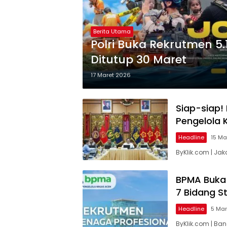
Berita Utama
Polri Buka Rekrutmen 5.
Ditutup 30 Maret
17 Maret 2026
Siap-siap!
Pengelola 
Headline
15 Ma
ByKlik.com | Ja
BPMA Buka 
7 Bidang S
Headline
5 Mar
ByKlik.com | Ba