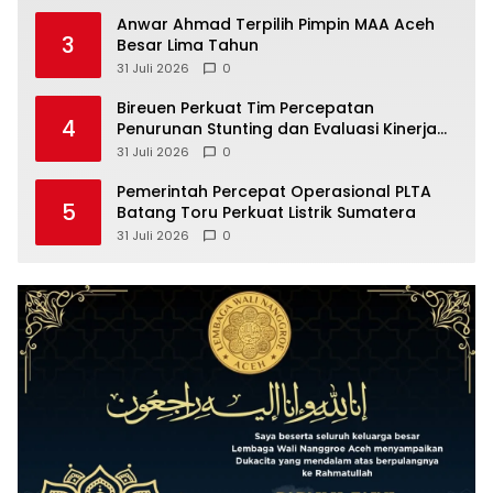
Anwar Ahmad Terpilih Pimpin MAA Aceh
3
Besar Lima Tahun
31 Juli 2026
0
Bireuen Perkuat Tim Percepatan
4
Penurunan Stunting dan Evaluasi Kinerja
Desa
31 Juli 2026
0
Pemerintah Percepat Operasional PLTA
5
Batang Toru Perkuat Listrik Sumatera
31 Juli 2026
0