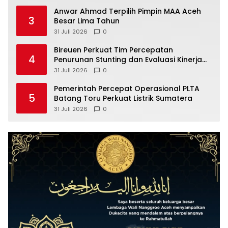
Anwar Ahmad Terpilih Pimpin MAA Aceh
3
Besar Lima Tahun
31 Juli 2026
0
Bireuen Perkuat Tim Percepatan
4
Penurunan Stunting dan Evaluasi Kinerja
Desa
31 Juli 2026
0
Pemerintah Percepat Operasional PLTA
5
Batang Toru Perkuat Listrik Sumatera
31 Juli 2026
0