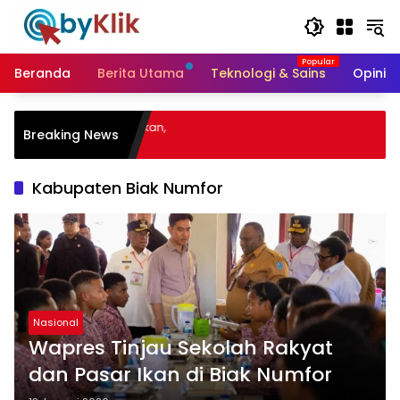
Langsung
ke
konten
Beranda
Berita Utama
Teknologi & Sains
Opini &
Pe
Breaking News
Ba
Kabupaten Biak Numfor
Nasional
Wapres Tinjau Sekolah Rakyat
dan Pasar Ikan di Biak Numfor