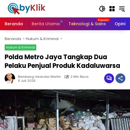
Langsung
ke
konten
Beranda
Berita Utama
Teknologi & Sains
Opini &
Beranda
Hukum & Kriminal
Hukum & Kriminal
Polda Metro Jaya Tangkap Dua
Pelaku Penjual Produk Kadaluwarsa
Bambang Iskandar Martin
2 Min Baca
8 Juli 2025