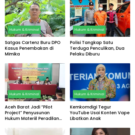
Hukum & Kriminal
Hukum & Kriminal
Satgas Cartenz Buru DPO
Polisi Tangkap Satu
Kasus Penembakan di
Terduga Penculikan, Dua
Mimika
Pelaku Diburu
Hukum & Kriminal
Hukum & Kriminal
Aceh Barat Jadi “Pilot
Kemkomdigi Tegur
Project” Penyusunan
YouTube Usai Konten Vape
Hukum Materiil Peradilan
Libatkan Anak
Adat