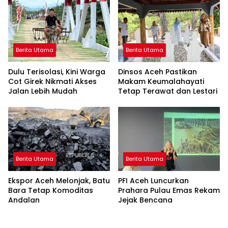
Berita Utama
Berita Utama
Dulu Terisolasi, Kini Warga
Dinsos Aceh Pastikan
Cot Girek Nikmati Akses
Makam Keumalahayati
Jalan Lebih Mudah
Tetap Terawat dan Lestari
Berita Utama
Berita Utama
Ekspor Aceh Melonjak, Batu
PFI Aceh Luncurkan
Bara Tetap Komoditas
Prahara Pulau Emas Rekam
Andalan
Jejak Bencana