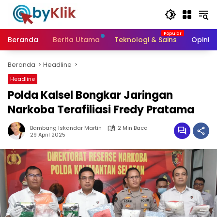
Langsung
ke
konten
Beranda
Berita Utama
Teknologi & Sains
Opini &
Beranda
Headline
Headline
Polda Kalsel Bongkar Jaringan
Narkoba Terafiliasi Fredy Pratama
Bambang Iskandar Martin
2 Min Baca
29 April 2025