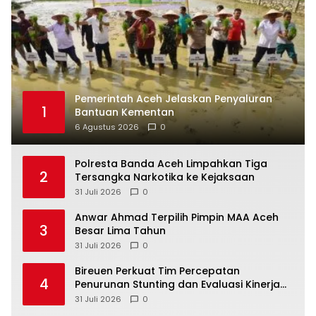
Pemerintah Aceh Jelaskan Penyaluran
1
Bantuan Kementan
6 Agustus 2026
0
Polresta Banda Aceh Limpahkan Tiga
2
Tersangka Narkotika ke Kejaksaan
31 Juli 2026
0
Anwar Ahmad Terpilih Pimpin MAA Aceh
3
Besar Lima Tahun
31 Juli 2026
0
Bireuen Perkuat Tim Percepatan
4
Penurunan Stunting dan Evaluasi Kinerja
Desa
31 Juli 2026
0