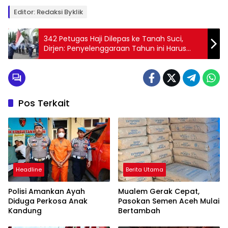
Editor: Redaksi Byklik
342 Petugas Haji Dilepas ke Tanah Suci,
Dirjen: Penyelenggaraan Tahun ini Harus
Lebih Baik
Pos Terkait
Headline
Berita Utama
Polisi Amankan Ayah
Mualem Gerak Cepat,
Diduga Perkosa Anak
Pasokan Semen Aceh Mulai
Kandung
Bertambah