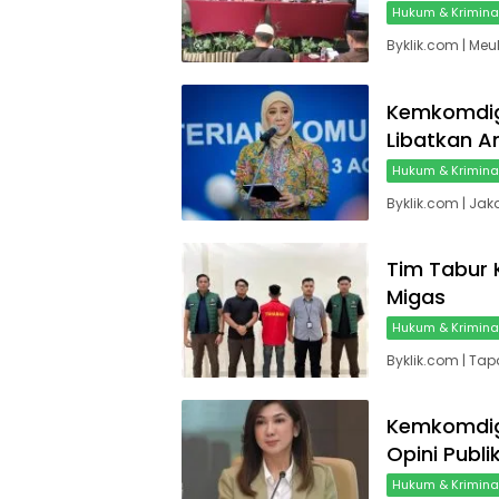
Hukum & Krimina
Byklik.com | M
Kemkomdig
Libatkan A
Hukum & Krimina
Byklik.com | Jak
Tim Tabur 
Migas
Hukum & Krimina
Byklik.com | Ta
Kemkomdig
Opini Publi
Hukum & Krimina