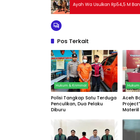
Ayah Wa Usulkan Rp54,5 M Ba
Pos Terkait
Hukum & Kriminal
Hukum 
Polisi Tangkap Satu Terduga
Aceh Ba
Penculikan, Dua Pelaku
Projec
Diburu
Materii