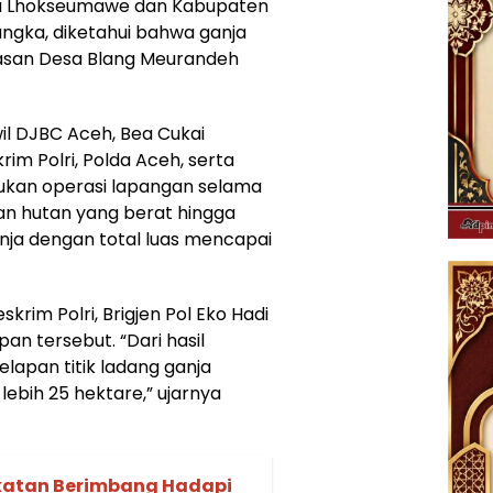
ota Lhokseumawe dan Kabupaten
ngka, diketahui bahwa ganja
wasan Desa Blang Meurandeh
il DJBC Aceh, Bea Cukai
m Polri, Polda Aceh, serta
ukan operasi lapangan selama
an hutan yang berat hingga
nja dengan total luas mencapai
krim Polri, Brigjen Pol Eko Hadi
 tersebut. “Dari hasil
lapan titik ladang ganja
lebih 25 hektare,” ujarnya
katan Berimbang Hadapi