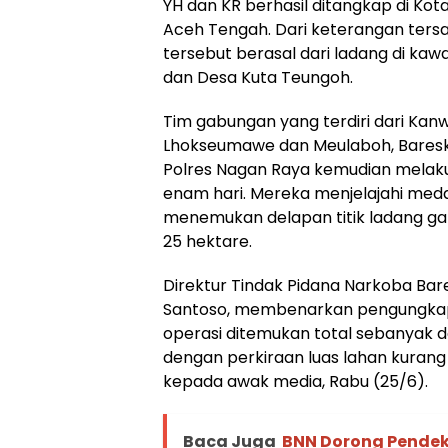
YH dan KR berhasil ditangkap di K
Aceh Tengah. Dari keterangan tersa
tersebut berasal dari ladang di ka
dan Desa Kuta Teungoh.
Tim gabungan yang terdiri dari Kanw
Lhokseumawe dan Meulaboh, Bareskri
Polres Nagan Raya kemudian melak
enam hari. Mereka menjelajahi med
menemukan delapan titik ladang ga
25 hektare.
Direktur Tindak Pidana Narkoba Bares
Santoso, membenarkan pengungkapan
operasi ditemukan total sebanyak de
dengan perkiraan luas lahan kurang 
kepada awak media, Rabu (25/6).
Baca Juga
BNN Dorong Pende