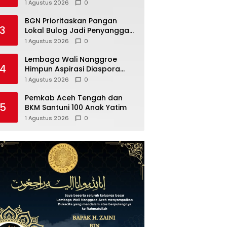
Fasilitas Umum
1 Agustus 2026
0
BGN Prioritaskan Pangan
3
Lokal Bulog Jadi Penyangga
Pasokan Beras
1 Agustus 2026
0
Lembaga Wali Nanggroe
4
Himpun Aspirasi Diaspora
Aceh untuk Penguatan MoU
1 Agustus 2026
0
Helsinki dan UU 11/2006, Ini
Hasilnya
Pemkab Aceh Tengah dan
5
BKM Santuni 100 Anak Yatim
1 Agustus 2026
0