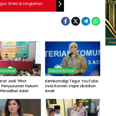
ngun SPAM di Langkahan
& Kriminal
Hukum & Kriminal
rat Jadi “Pilot
Kemkomdigi Tegur YouTube
t” Penyusunan Hukum
Usai Konten Vape Libatkan
l Peradilan Adat
Anak