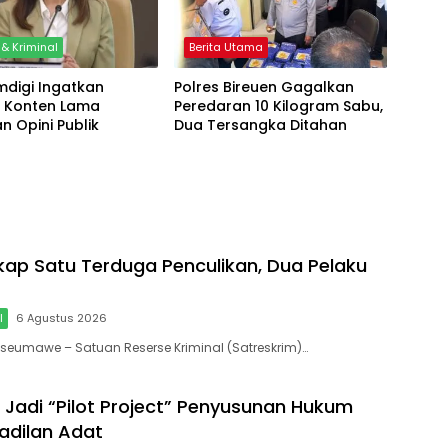
& Kriminal
Berita Utama
digi Ingatkan
Polres Bireuen Gagalkan
 Konten Lama
Peredaran 10 Kilogram Sabu,
n Opini Publik
Dua Tersangka Ditahan
gkap Satu Terduga Penculikan, Dua Pelaku
l
6 Agustus 2026
okseumawe – Satuan Reserse Kriminal (Satreskrim)…
 Jadi “Pilot Project” Penyusunan Hukum
radilan Adat