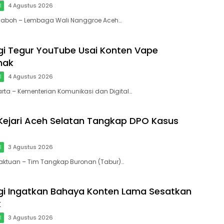
l
4 Agustus 2026
eulaboh – Lembaga Wali Nanggroe Aceh…
i Tegur YouTube Usai Konten Vape
nak
l
4 Agustus 2026
arta – Kementerian Komunikasi dan Digital…
Kejari Aceh Selatan Tangkap DPO Kasus
l
3 Agustus 2026
paktuan – Tim Tangkap Buronan (Tabur)…
i Ingatkan Bahaya Konten Lama Sesatkan
k
l
3 Agustus 2026