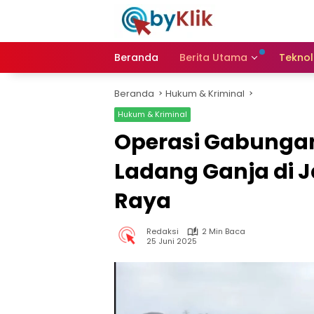
Langsung
ke
konten
Beranda
Berita Utama
Teknol
Beranda
Hukum & Kriminal
Hukum & Kriminal
Operasi Gabunga
Ladang Ganja di 
Raya
Redaksi
2 Min Baca
25 Juni 2025