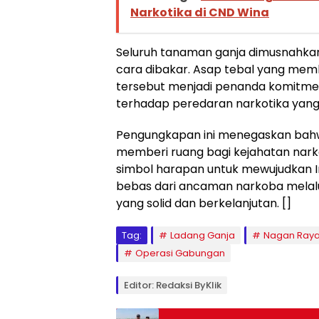
Narkotika di CND Wina
Seluruh tanaman ganja dimusnahkan
cara dibakar. Asap tebal yang me
tersebut menjadi penanda komitme
terhadap peredaran narkotika yan
Pengungkapan ini menegaskan bahw
memberi ruang bagi kejahatan narkot
simbol harapan untuk mewujudkan I
bebas dari ancaman narkoba melalui 
yang solid dan berkelanjutan. []
Tag:
Ladang Ganja
Nagan Ray
Operasi Gabungan
Editor: Redaksi ByKlik