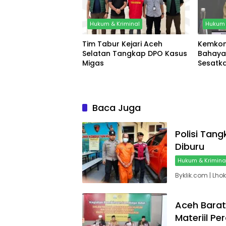
Hukum & Kriminal
Hukum 
Tim Tabur Kejari Aceh
Kemkom
Selatan Tangkap DPO Kasus
Bahaya
Migas
Sesatka
Baca Juga
Polisi Tan
Diburu
Hukum & Krimina
Byklik.com | Lh
Aceh Barat
Materiil Pe