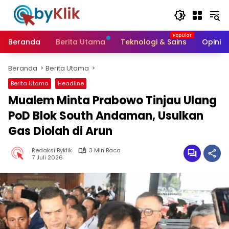
Langsung
ke
konten
Beranda
Berita Utama
Teknologi & Sains
Opini &
Beranda
Berita Utama
Berita Utama
Headline
Mualem Minta Prabowo Tinjau Ulang
PoD Blok South Andaman, Usulkan
Gas Diolah di Arun
Redaksi Byklik
3 Min Baca
7 Juli 2026