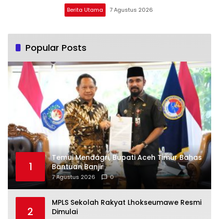
Berita Utama
7 Agustus 2026
Popular Posts
Temui Mendagri, Bupati Aceh Timur Bahas
1
Bantuan Banjir
7 Agustus 2026
0
MPLS Sekolah Rakyat Lhokseumawe Resmi
2
Dimulai