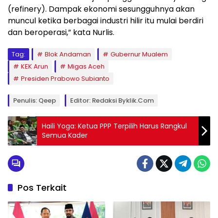
(refinery). Dampak ekonomi sesungguhnya akan
muncul ketika berbagai industri hilir itu mulai berdiri
dan beroperasi,” kata Nurlis.
Tag:
Blok Andaman
Gubernur Mualem
KEK Arun
Migas Aceh
Presiden Prabowo Subianto
Penulis: Qeep
Editor: Redaksi Byklik.com
Haili Yoga: Ketua PPP Terpilih Harus Rangkul
Semua Kader
Pos Terkait