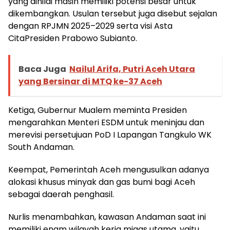
yang dinilai masih memiliki potensi besar untuk
dikembangkan. Usulan tersebut juga disebut sejalan
dengan RPJMN 2025–2029 serta visi Asta
CitaPresiden Prabowo Subianto.
Baca Juga
Nailul Arifa, Putri Aceh Utara
yang Bersinar di MTQ ke-37 Aceh
Ketiga, Gubernur Mualem meminta Presiden
mengarahkan Menteri ESDM untuk meninjau dan
merevisi persetujuan PoD I Lapangan Tangkulo WK
South Andaman.
Keempat, Pemerintah Aceh mengusulkan adanya
alokasi khusus minyak dan gas bumi bagi Aceh
sebagai daerah penghasil.
Nurlis menambahkan, kawasan Andaman saat ini
memiliki enam wilayah kerja migas utama, yaitu