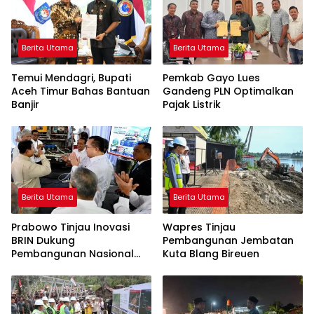
Berita Utama
Berita Utama
Temui Mendagri, Bupati
Pemkab Gayo Lues
Aceh Timur Bahas Bantuan
Gandeng PLN Optimalkan
Banjir
Pajak Listrik
Berita Utama
Berita Utama
Prabowo Tinjau Inovasi
Wapres Tinjau
BRIN Dukung
Pembangunan Jembatan
Pembangunan Nasional
Kuta Blang Bireuen
Berkelanjutan