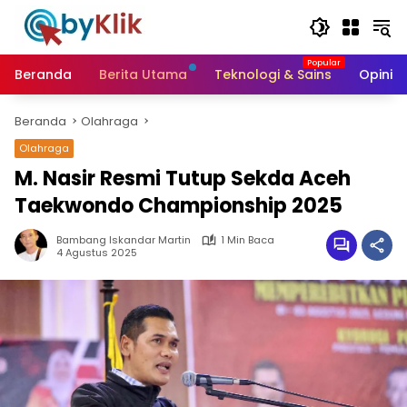
Langsung
ke
konten
Beranda
Berita Utama
Teknologi & Sains
Opini &
Beranda
Olahraga
Olahraga
M. Nasir Resmi Tutup Sekda Aceh
Taekwondo Championship 2025
Bambang Iskandar Martin
1 Min Baca
4 Agustus 2025