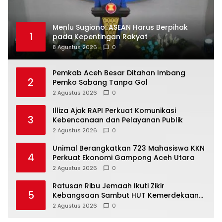
Menlu Sugiono: ASEAN Harus Berpihak
1
pada Kepentingan Rakyat
8 Agustus 2026
0
Pemkab Aceh Besar Ditahan Imbang
2
Pemko Sabang Tanpa Gol
2 Agustus 2026
0
Illiza Ajak RAPI Perkuat Komunikasi
3
Kebencanaan dan Pelayanan Publik
2 Agustus 2026
0
Unimal Berangkatkan 723 Mahasiswa KKN
4
Perkuat Ekonomi Gampong Aceh Utara
2 Agustus 2026
0
Ratusan Ribu Jemaah Ikuti Zikir
5
Kebangsaan Sambut HUT Kemerdekaan
RI
2 Agustus 2026
0