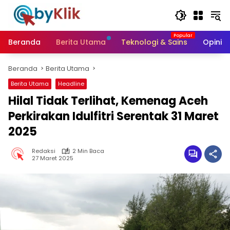
Langsung
ke
konten
Beranda
Berita Utama
Teknologi & Sains
Opini &
Beranda
Berita Utama
Berita Utama
Headline
Hilal Tidak Terlihat, Kemenag Aceh
Perkirakan Idulfitri Serentak 31 Maret
2025
Redaksi
2 Min Baca
27 Maret 2025