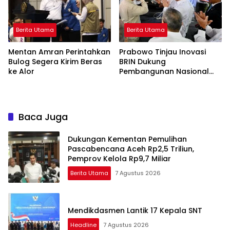
Berita Utama
Berita Utama
Mentan Amran Perintahkan
Prabowo Tinjau Inovasi
Bulog Segera Kirim Beras
BRIN Dukung
ke Alor
Pembangunan Nasional
Berkelanjutan
Baca Juga
Dukungan Kementan Pemulihan
Pascabencana Aceh Rp2,5 Triliun,
Pemprov Kelola Rp9,7 Miliar
Berita Utama
7 Agustus 2026
Mendikdasmen Lantik 17 Kepala SNT
Headline
7 Agustus 2026