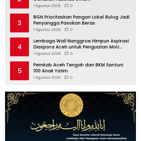
1 Agustus 2026
0
BGN Prioritaskan Pangan Lokal Bulog Jadi
3
Penyangga Pasokan Beras
1 Agustus 2026
0
Lembaga Wali Nanggroe Himpun Aspirasi
4
Diaspora Aceh untuk Penguatan MoU
Helsinki dan UU 11/2006, Ini Hasilnya
1 Agustus 2026
0
Pemkab Aceh Tengah dan BKM Santuni
5
100 Anak Yatim
1 Agustus 2026
0