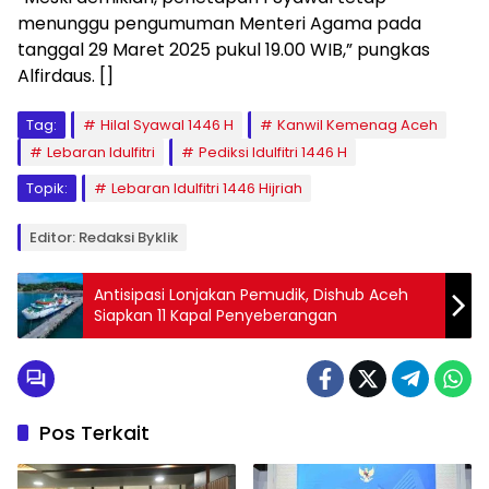
menunggu pengumuman Menteri Agama pada
tanggal 29 Maret 2025 pukul 19.00 WIB,” pungkas
Alfirdaus. []
Tag:
Hilal Syawal 1446 H
Kanwil Kemenag Aceh
Lebaran Idulfitri
Pediksi Idulfitri 1446 H
Topik:
Lebaran Idulfitri 1446 Hijriah
Editor: Redaksi Byklik
Antisipasi Lonjakan Pemudik, Dishub Aceh
Siapkan 11 Kapal Penyeberangan
Pos Terkait