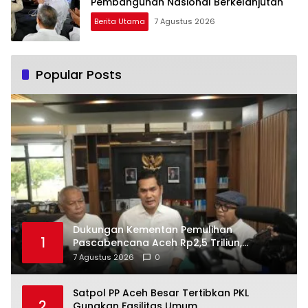
Pembangunan Nasional Berkelanjutan
Berita Utama
7 Agustus 2026
Popular Posts
Dukungan Kementan Pemulihan
1
Pascabencana Aceh Rp2,5 Triliun,
Pemprov Kelola Rp9,7 Miliar
7 Agustus 2026
0
Satpol PP Aceh Besar Tertibkan PKL
2
Gunakan Fasilitas Umum