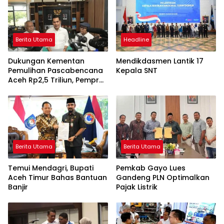
Berita Utama
Headline
Dukungan Kementan
Mendikdasmen Lantik 17
Pemulihan Pascabencana
Kepala SNT
Aceh Rp2,5 Triliun, Pemprov
Kelola Rp9,7 Miliar
Berita Utama
Berita Utama
Temui Mendagri, Bupati
Pemkab Gayo Lues
Aceh Timur Bahas Bantuan
Gandeng PLN Optimalkan
Banjir
Pajak Listrik