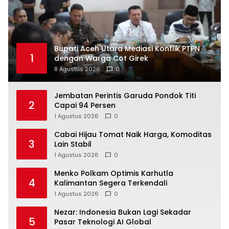
Bupati Aceh Utara Mediasi Konflik PTPN
1
dengan Warga Cot Girek
8 Agustus 2026
0
Jembatan Perintis Garuda Pondok Titi
2
Capai 94 Persen
1 Agustus 2026
0
Cabai Hijau Tomat Naik Harga, Komoditas
3
Lain Stabil
1 Agustus 2026
0
Menko Polkam Optimis Karhutla
4
Kalimantan Segera Terkendali
1 Agustus 2026
0
Nezar: Indonesia Bukan Lagi Sekadar
5
Pasar Teknologi AI Global