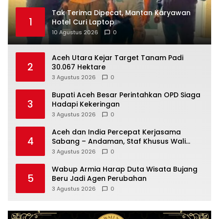
Tak Terima Dipecat, Mantan Karyawan
1
Hotel Curi Laptop
10 Agustus 2026
0
Aceh Utara Kejar Target Tanam Padi
2
30.067 Hektare
3 Agustus 2026
0
Bupati Aceh Besar Perintahkan OPD Siaga
3
Hadapi Kekeringan
3 Agustus 2026
0
Aceh dan India Percepat Kerjasama
4
Sabang – Andaman, Staf Khusus Wali
Nanggroe Bahas Penguatan Kerja Sama
3 Agustus 2026
0
Strategis
Wabup Armia Harap Duta Wisata Bujang
5
Beru Jadi Agen Perubahan
3 Agustus 2026
0