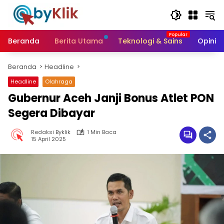
Langsung
ke
konten
Beranda
Berita Utama
Teknologi & Sains
Opini &
Beranda
Headline
Headline
Olahraga
Gubernur Aceh Janji Bonus Atlet PON
Segera Dibayar
Redaksi Byklik
1 Min Baca
15 April 2025