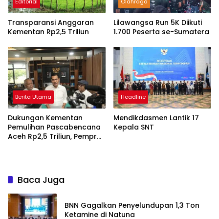
Editorial
Olahraga
Transparansi Anggaran
Lilawangsa Run 5K Diikuti
Kementan Rp2,5 Triliun
1.700 Peserta se-Sumatera
Berita Utama
Headline
Dukungan Kementan
Mendikdasmen Lantik 17
Pemulihan Pascabencana
Kepala SNT
Aceh Rp2,5 Triliun, Pemprov
Kelola Rp9,7 Miliar
Baca Juga
BNN Gagalkan Penyelundupan 1,3 Ton
Ketamine di Natuna