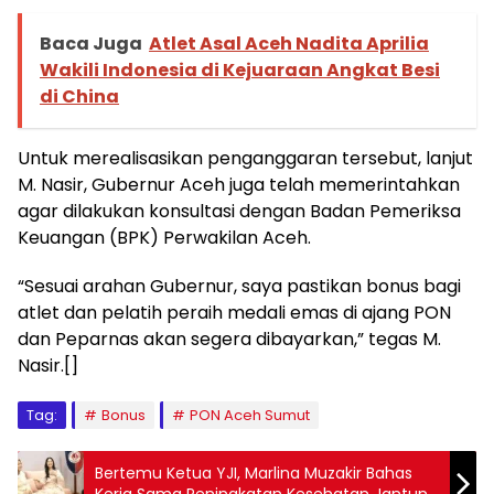
Baca Juga
Atlet Asal Aceh Nadita Aprilia
Wakili Indonesia di Kejuaraan Angkat Besi
di China
Untuk merealisasikan penganggaran tersebut, lanjut
M. Nasir, Gubernur Aceh juga telah memerintahkan
agar dilakukan konsultasi dengan Badan Pemeriksa
Keuangan (BPK) Perwakilan Aceh.
“Sesuai arahan Gubernur, saya pastikan bonus bagi
atlet dan pelatih peraih medali emas di ajang PON
dan Peparnas akan segera dibayarkan,” tegas M.
Nasir.[]
Tag:
Bonus
PON Aceh Sumut
Bertemu Ketua YJI, Marlina Muzakir Bahas
Kerja Sama Peningkatan Kesehatan Jantung