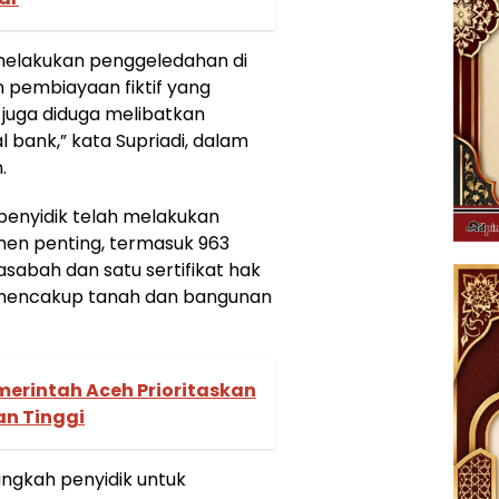
 melakukan penggeledahan di
n pembiayaan fiktif yang
g juga diduga melibatkan
 bank,” kata Supriadi, dalam
.
 penyidik telah melakukan
en penting, termasuk 963
abah dan satu sertifikat hak
g mencakup tanah dan bangunan
merintah Aceh Prioritaskan
an Tinggi
ngkah penyidik untuk