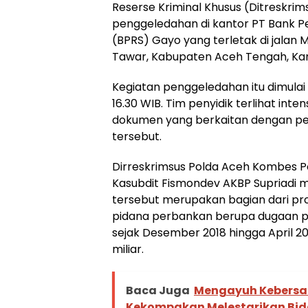
Reserse Kriminal Khusus (Ditreskri
penggeledahan di kantor PT Bank P
(BPRS) Gayo yang terletak di jala
Tawar, Kabupaten Aceh Tengah, Kami
Kegiatan penggeledahan itu dimulai 
16.30 WIB. Tim penyidik terlihat inte
dokumen yang berkaitan dengan p
tersebut.
Dirreskrimsus Polda Aceh Kombes Pol
Kasubdit Fismondev AKBP Supriadi
tersebut merupakan bagian dari pro
pidana perbankan berupa dugaan pem
sejak Desember 2018 hingga April 20
miliar.
Baca Juga
Mengayuh Kebers
Kekompakan Melestarikan Bid