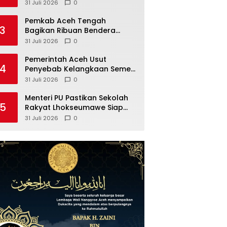
Adhyaksa di Pidie Jaya
31 Juli 2026
0
Pemkab Aceh Tengah
3
Bagikan Ribuan Bendera
Merah Putih
31 Juli 2026
0
Pemerintah Aceh Usut
4
Penyebab Kelangkaan Semen
dan BBM
31 Juli 2026
0
Menteri PU Pastikan Sekolah
5
Rakyat Lhokseumawe Siap
Beroperasi
31 Juli 2026
0