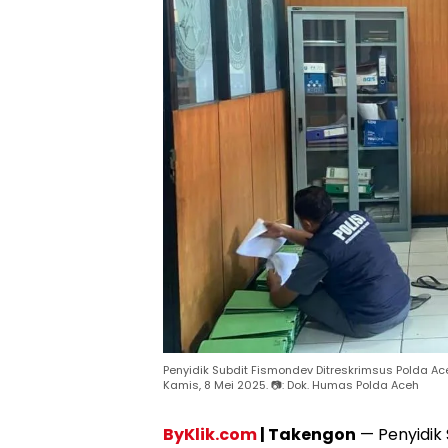
Penyidik Subdit Fismondev Ditreskrimsus Polda A
Kamis, 8 Mei 2025. 📷: Dok. Humas Polda Aceh
ByKlik.com
| Takengon
— Penyidik 