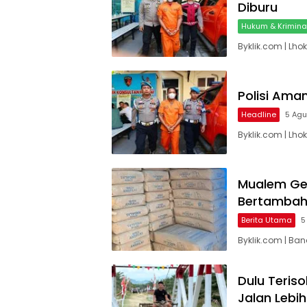
Diburu
Hukum & Krimina
Byklik.com | Lh
Polisi Ama
Headline
5 Ag
Byklik.com | Lh
Mualem Ge
Bertamba
Berita Utama
5
Byklik.com | Ba
Dulu Teriso
Jalan Lebi