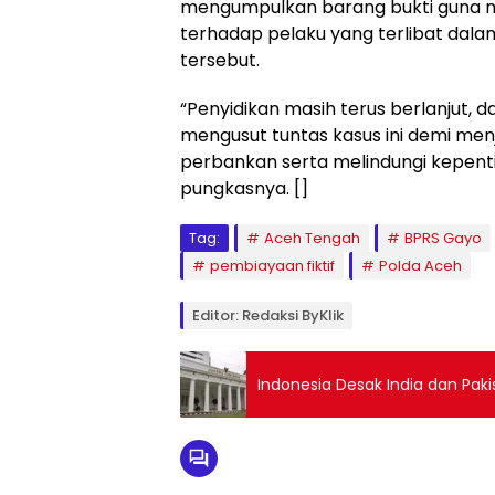
mengumpulkan barang bukti guna 
terhadap pelaku yang terlibat dal
tersebut.
“Penyidikan masih terus berlanjut,
mengusut tuntas kasus ini demi menj
perbankan serta melindungi kepent
pungkasnya. []
Tag:
Aceh Tengah
BPRS Gayo
pembiayaan fiktif
Polda Aceh
Editor: Redaksi ByKlik
Indonesia Desak India dan Pak