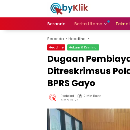
Langsung
ke
konten
Beranda
Berita Utama
Teknol
Beranda
Headline
Headline
Hukum & Kriminal
Dugaan Pembiayaan
Ditreskrimsus Pol
BPRS Gayo
Redaksi
2 Min Baca
8 Mei 2025