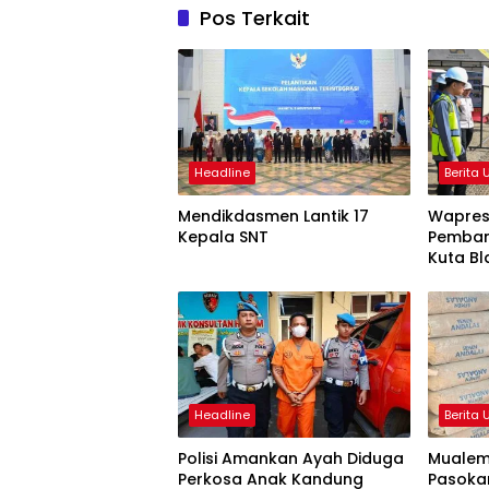
Pos Terkait
Headline
Berita
Mendikdasmen Lantik 17
Wapres
Kepala SNT
Pemba
Kuta Bl
Headline
Berita
Polisi Amankan Ayah Diduga
Mualem
Perkosa Anak Kandung
Pasoka