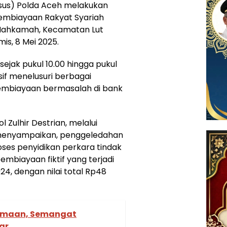
msus) Polda Aceh melakukan
embiayaan Rakyat Syariah
n Mahkamah, Kecamatan Lut
s, 8 Mei 2025.
sejak pukul 10.00 hingga pukul
nsif menelusuri berbagai
embiayaan bermasalah di bank
 Zulhir Destrian, melalui
 menyampaikan, penggeledahan
ses penyidikan perkara tindak
biayaan fiktif yang terjadi
24, dengan nilai total Rp48
amaan, Semangat
ar