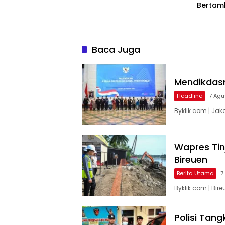
Bertam
Baca Juga
Mendikdasm
Headline
7 Agu
Byklik.com | Jak
Wapres Ti
Bireuen
Berita Utama
7
Byklik.com | Bi
Polisi Tan