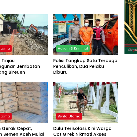
 Utama
Hukum & Kriminal
 Tinjau
Polisi Tangkap Satu Terduga
ngunan Jembatan
Penculikan, Dua Pelaku
ang Bireuen
Diburu
 Utama
Berita Utama
 Gerak Cepat,
Dulu Terisolasi, Kini Warga
n Semen Aceh Mulai
Cot Girek Nikmati Akses