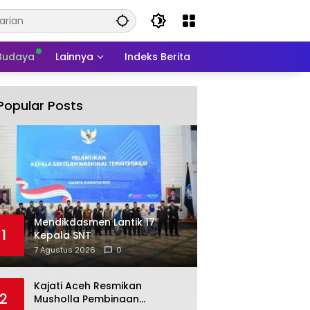
 Budaya
Lainnya
Indeks Berita
Popular Posts
Mendikdasmen Lantik 17
1
Kepala SNT
7 Agustus 2026
0
Kajati Aceh Resmikan
2
Musholla Pembinaan