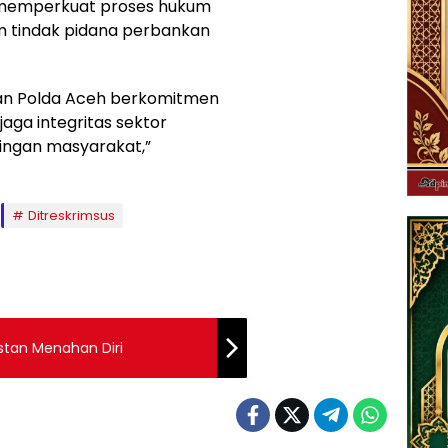
memperkuat proses hukum
am tindak pidana perbankan
 dan Polda Aceh berkomitmen
aga integritas sektor
ingan masyarakat,”
Ditreskrimsus
istan Menahan Diri