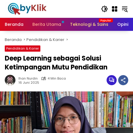
Langsung
ke
konten
Beranda
Berita Utama
Teknologi & Sains
Opini &
Beranda
Pendidikan & Karier
Pendidikan & Karier
Deep Learning sebagai Solusi
Ketimpangan Mutu Pendidikan
Ihan Nurdin
4 Min Baca
16 Juni 2025