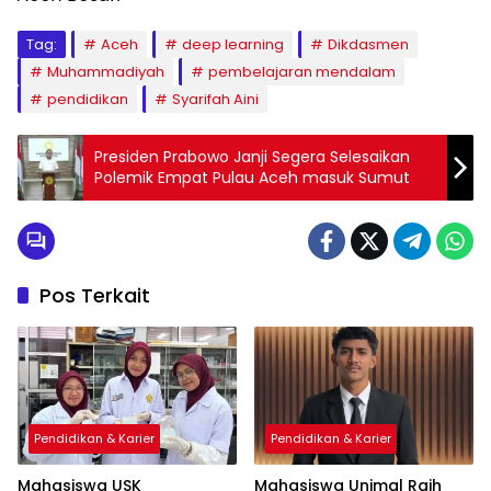
Tag:
Aceh
deep learning
Dikdasmen
Muhammadiyah
pembelajaran mendalam
pendidikan
Syarifah Aini
Presiden Prabowo Janji Segera Selesaikan
Polemik Empat Pulau Aceh masuk Sumut
Pos Terkait
Pendidikan & Karier
Pendidikan & Karier
Mahasiswa USK
Mahasiswa Unimal Raih