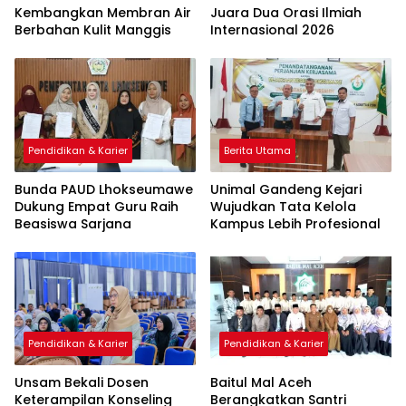
Kembangkan Membran Air
Juara Dua Orasi Ilmiah
Berbahan Kulit Manggis
Internasional 2026
Pendidikan & Karier
Berita Utama
Bunda PAUD Lhokseumawe
Unimal Gandeng Kejari
Dukung Empat Guru Raih
Wujudkan Tata Kelola
Beasiswa Sarjana
Kampus Lebih Profesional
Pendidikan & Karier
Pendidikan & Karier
Unsam Bekali Dosen
Baitul Mal Aceh
Keterampilan Konseling
Berangkatkan Santri