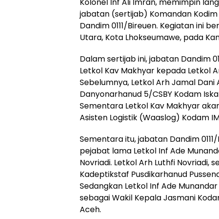
Kolonel Inf Ali Imran, memimpin lan
jabatan (sertijab) Komandan Kodim
Dandim 0111/Bireuen. Kegiatan ini b
Utara, Kota Lhokseumawe, pada Kam
Dalam sertijab ini, jabatan Dandim 
Letkol Kav Makhyar kepada Letkol Ar
Sebelumnya, Letkol Arh Jamal Dani 
Danyonarhanud 5/CSBY Kodam Iskan
Sementara Letkol Kav Makhyar akan
Asisten Logistik (Waaslog) Kodam IM
Sementara itu, jabatan Dandim 0111/
pejabat lama Letkol Inf Ade Munanda
Novriadi. Letkol Arh Luthfi Novriadi
Kadeptikstaf Pusdikarhanud Pussena
Sedangkan Letkol Inf Ade Munandar
sebagai Wakil Kepala Jasmani Kod
Aceh.