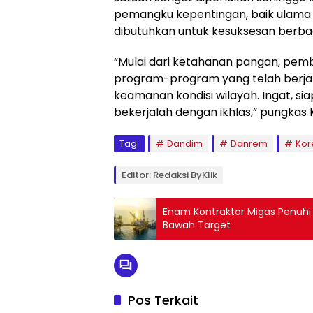
pemangku kepentingan, baik ulama
dibutuhkan untuk kesuksesan berba
“Mulai dari ketahanan pangan, pem
program-program yang telah berjal
keamanan kondisi wilayah. Ingat, 
bekerjalah dengan ikhlas,” pungkas Ko
Tag:
Dandim
Danrem
Kor
Editor: Redaksi ByKlik
Enam Kontraktor Migas Penuhi T
Bawah Target
Pos Terkait