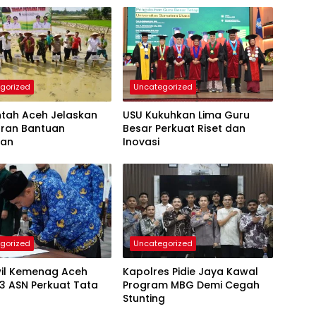
gorized
Uncategorized
ntah Aceh Jelaskan
USU Kukuhkan Lima Guru
uran Bantuan
Besar Perkuat Riset dan
tan
Inovasi
gorized
Uncategorized
il Kemenag Aceh
Kapolres Pidie Jaya Kawal
23 ASN Perkuat Tata
Program MBG Demi Cegah
Stunting