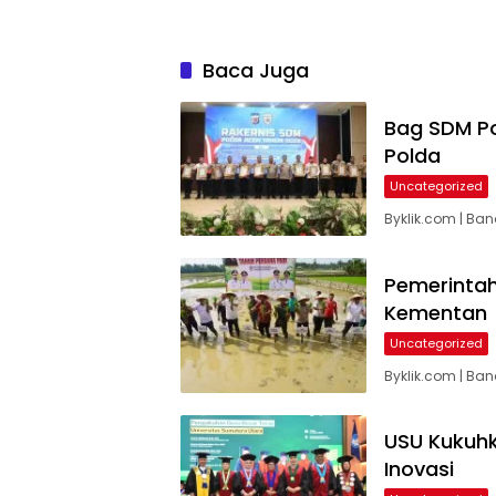
Baca Juga
Bag SDM Po
Polda
Uncategorized
Byklik.com | B
Pemerintah
Kementan
Uncategorized
Byklik.com | Ba
USU Kukuhk
Inovasi