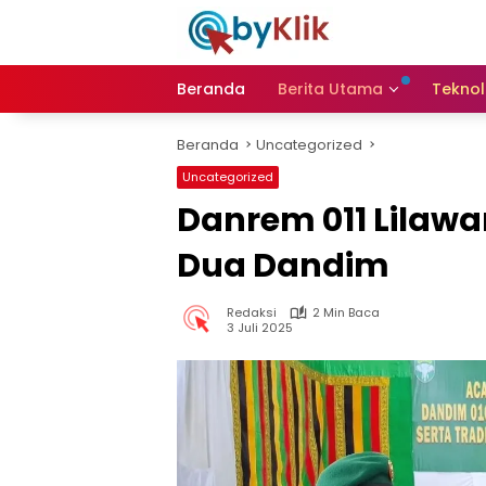
Langsung
ke
konten
Beranda
Berita Utama
Teknol
Beranda
Uncategorized
Uncategorized
Danrem 011 Lilawa
Dua Dandim
Redaksi
2 Min Baca
3 Juli 2025