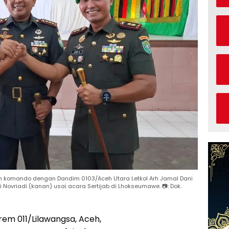
lam komando dengan Dandim 0103/Aceh Utara Letkol Arh Jamal Dani
hfi Novriadi (kanan) usai acara Sertijab di Lhokseumawe. 📷: Dok.
em 011/Lilawangsa, Aceh,