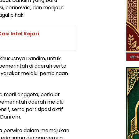
ejabat Dandim yang baru
, berinovasi, dan menjalin
gai pihak.
asi Intel Kejari
 khususnya Dandim, untuk
 pemerintah di daerah serta
yarakat melalui pembinaan
a moril anggota, perkuat
pemerintah daerah melalui
if, serta partisipasi aktif
 Danrem.
a perwira dalam memajukan
 kerja sama dengan semua