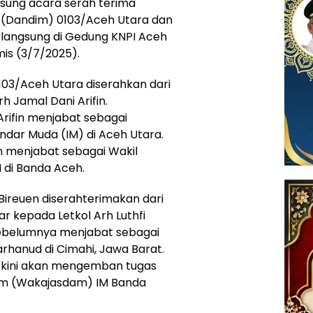
gsung acara serah terima
 (Dandim) 0103/Aceh Utara dan
erlangsung di Gedung KNPI Aceh
is (3/7/2025).
0103/Aceh Utara diserahkan dari
h Jamal Dani Arifin.
Arifin menjabat sebagai
dar Muda (IM) di Aceh Utara.
 menjabat sebagai Wakil
 di Banda Aceh.
Bireuen diserahterimakan dari
r kepada Letkol Arh Luthfi
, sebelumnya menjabat sebagai
rhanud di Cimahi, Jawa Barat.
 kini akan mengemban tugas
am (Wakajasdam) IM Banda