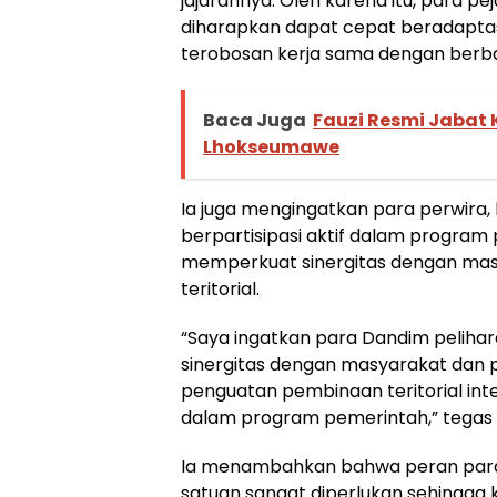
jajarannya. Oleh karena itu, para p
diharapkan dapat cepat beradaptasi
terobosan kerja sama dengan berba
Baca Juga
Fauzi Resmi Jabat K
Lhokseumawe
Ia juga mengingatkan para perwira,
berpartisipasi aktif dalam program
memperkuat sinergitas dengan mas
teritorial.
“Saya ingatkan para Dandim pelihar
sinergitas dengan masyarakat dan 
penguatan pembinaan teritorial intens
dalam program pemerintah,” tegas
Ia menambahkan bahwa peran par
satuan sangat diperlukan sehingga