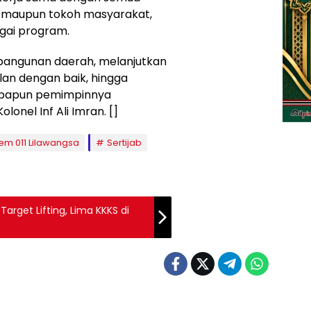
 maupun tokoh masyarakat,
gai program.
bangunan daerah, melanjutkan
an dengan baik, hingga
siapapun pemimpinnya
lonel Inf Ali Imran. []
em 011 Lilawangsa
Sertijab
arget Lifting, Lima KKKS di