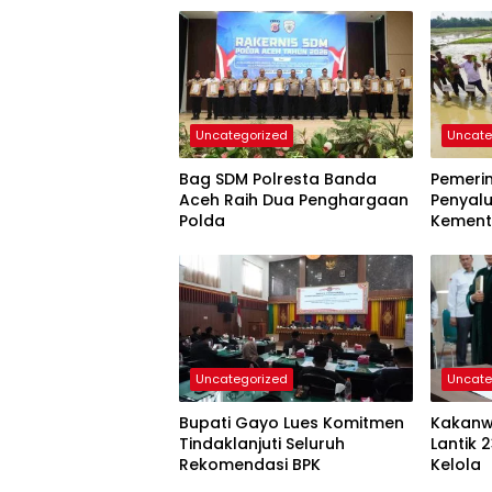
Uncategorized
Uncate
Bag SDM Polresta Banda
Pemeri
Aceh Raih Dua Penghargaan
Penyal
Polda
Kemen
Uncategorized
Uncate
Bupati Gayo Lues Komitmen
Kakanw
Tindaklanjuti Seluruh
Lantik 
Rekomendasi BPK
Kelola