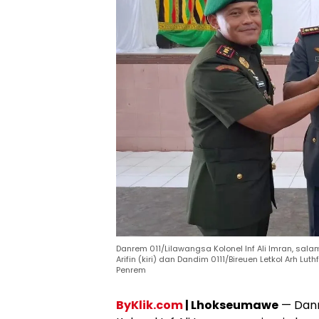
Danrem 011/Lilawangsa Kolonel Inf Ali Imran, sa
Arifin (kiri) dan Dandim 0111/Bireuen Letkol Arh Lut
Penrem
ByKlik.com
| Lhokseumawe
— Danr