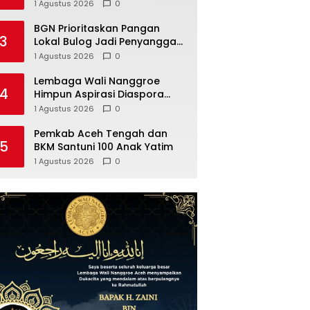
Fasilitas Umum
1 Agustus 2026
0
BGN Prioritaskan Pangan
3
Lokal Bulog Jadi Penyangga
Pasokan Beras
1 Agustus 2026
0
Lembaga Wali Nanggroe
4
Himpun Aspirasi Diaspora
Aceh untuk Penguatan MoU
1 Agustus 2026
0
Helsinki dan UU 11/2006, Ini
Hasilnya
Pemkab Aceh Tengah dan
5
BKM Santuni 100 Anak Yatim
1 Agustus 2026
0