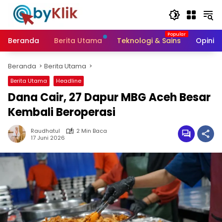
Langsung
ke
konten
Beranda
Berita Utama
Teknologi & Sains
Opini &
Beranda
Berita Utama
Berita Utama
Headline
Dana Cair, 27 Dapur MBG Aceh Besar
Kembali Beroperasi
Raudhatul
2 Min Baca
17 Juni 2026