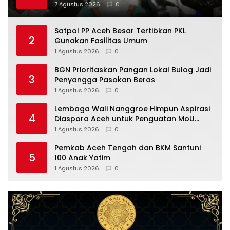
Pemprov Kelola Rp9,7 Miliar
7 Agustus 2026
0
Satpol PP Aceh Besar Tertibkan PKL
2
Gunakan Fasilitas Umum
1 Agustus 2026
0
BGN Prioritaskan Pangan Lokal Bulog Jadi
3
Penyangga Pasokan Beras
1 Agustus 2026
0
Lembaga Wali Nanggroe Himpun Aspirasi
4
Diaspora Aceh untuk Penguatan MoU
Helsinki dan UU 11/2006, Ini Hasilnya
1 Agustus 2026
0
Pemkab Aceh Tengah dan BKM Santuni
5
100 Anak Yatim
1 Agustus 2026
0