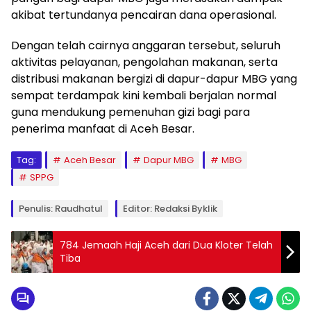
akibat tertundanya pencairan dana operasional.
Dengan telah cairnya anggaran tersebut, seluruh
aktivitas pelayanan, pengolahan makanan, serta
distribusi makanan bergizi di dapur-dapur MBG yang
sempat terdampak kini kembali berjalan normal
guna mendukung pemenuhan gizi bagi para
penerima manfaat di Aceh Besar.
Tag:
Aceh Besar
Dapur MBG
MBG
SPPG
Penulis: Raudhatul
Editor: Redaksi Byklik
784 Jemaah Haji Aceh dari Dua Kloter Telah
Tiba