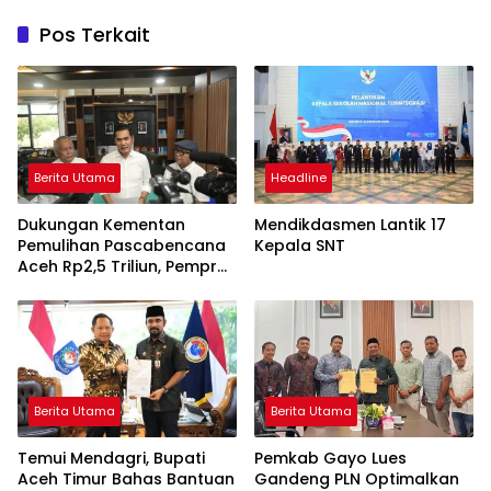
Pos Terkait
Berita Utama
Headline
Dukungan Kementan
Mendikdasmen Lantik 17
Pemulihan Pascabencana
Kepala SNT
Aceh Rp2,5 Triliun, Pemprov
Kelola Rp9,7 Miliar
Berita Utama
Berita Utama
Temui Mendagri, Bupati
Pemkab Gayo Lues
Aceh Timur Bahas Bantuan
Gandeng PLN Optimalkan