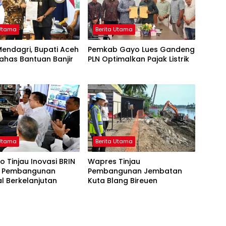
 Utama
Berita Utama
endagri, Bupati Aceh
Pemkab Gayo Lues Gandeng
ahas Bantuan Banjir
PLN Optimalkan Pajak Listrik
 Utama
Berita Utama
 Tinjau Inovasi BRIN
Wapres Tinjau
 Pembangunan
Pembangunan Jembatan
l Berkelanjutan
Kuta Blang Bireuen