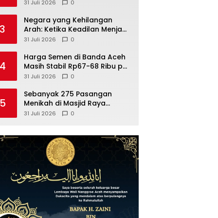
23 Rumah Sakit
31 Juli 2026
0
Negara yang Kehilangan
3
Arah: Ketika Keadilan Menjauh
dari Nilai-Nilai Islam
31 Juli 2026
0
Harga Semen di Banda Aceh
4
Masih Stabil Rp67-68 Ribu per
Sak
31 Juli 2026
0
Sebanyak 275 Pasangan
5
Menikah di Masjid Raya
Baiturrahman Aceh
31 Juli 2026
0