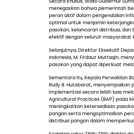
Secara khusus, Wakil Gubernur Sumat
menegaskan bahwa pemerintah be
peran aktif dalam pengendalian inf
optimal untuk menjamin keterjangk
pasokan, kelancaran distribusi, dan
efektif dengan seluruh masyarakat 
Selanjutnya, Direktur Eksekutif De
Indonesia, M. Firdauz Muttaqin, m
pasokan yang dapat diperkuat melal
Sementara itu, Kepala Perwakilan B
Rudy B. Hutabarat, menyampaikan 
implementasi secara lebih luas mel
Agricultural Practices (BAP) pada k
meningkatkan ketersediaan pasok
pangan serta mengoptimalkan pera
distribusi pangan dalam memperku
Kegiatan rakor TPIP-TPID diakhiri