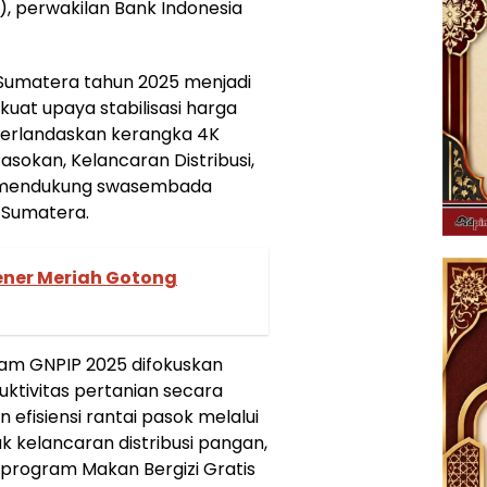
g), perwakilan Bank Indonesia
Sumatera tahun 2025 menjadi
t upaya stabilisasi harga
 berlandaskan kerangka 4K
sokan, Kelancaran Distribusi,
an mendukung swasembada
 Sumatera.
ener Meriah Gotong
am GNPIP 2025 difokuskan
uktivitas pertanian secara
efisiensi rantai pasok melalui
 kelancaran distribusi pangan,
program Makan Bergizi Gratis