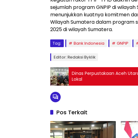
sejumlah program GNPIP di wilayah 
menunjukkan kuatnya komitmen dan s
Wilayah Sumatera dalam program str
2025 di wilayah Sumatera.
Tag:
Bank Indonesia
GNPIP
Editor: Redaksi Byklik
Dinas Perpustakaan Aceh Utar
Lokal
Pos Terkait