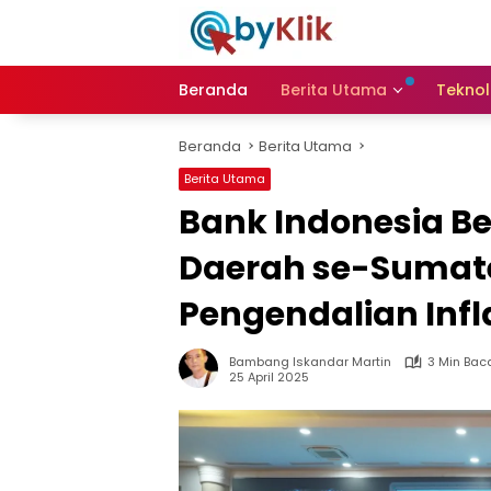
Langsung
ke
konten
Beranda
Berita Utama
Teknol
Beranda
Berita Utama
Berita Utama
Bank Indonesia B
Daerah se-Sumate
Pengendalian Infl
Bambang Iskandar Martin
3 Min Bac
25 April 2025