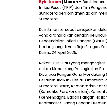
Byklik.com
| Medan
– Bank Indone
Inflasi Pusat (TPIP) dan Tim Pengend
Sumatera berkomitmen dalam menjag
Sumatera.
Komitmen tersebut diwujudkan dala
yang dirangkaikan dengan peluncur
Pengendalian Inflasi Pangan (GNPI
berlangsung di Aula Raja Siregar, K
Kamis, 24 April 2025.
Rakor TPIP-TPID yang mengangkat t
dalam Mendorong Peningkatan Produk
Distribusi Pangan Guna Mendukun
Pertumbuhan Inklusif di Sumatera”, d
Sumatera Utara, Kementerian Koor
(Kemenko Perekonomian), Kemente
(Kemendagri), Badan Pangan Nasion
Koordinator Bidang Pangan (Kemenk