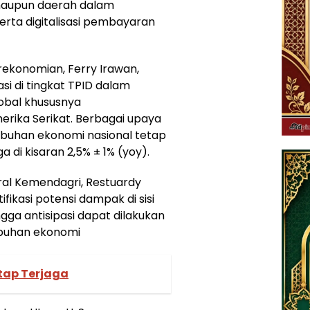
 maupun daerah dalam
rta digitalisasi pembayaran
ekonomian, Ferry Irawan,
i di tingkat TPID dalam
obal khususnya
erika Serikat. Berbagai upaya
buhan ekonomi nasional tetap
a di kisaran 2,5% ± 1% (yoy).
eral Kemendagri, Restuardy
ikasi potensi dampak di sisi
ngga antisipasi dapat dilakukan
buhan ekonomi
etap Terjaga