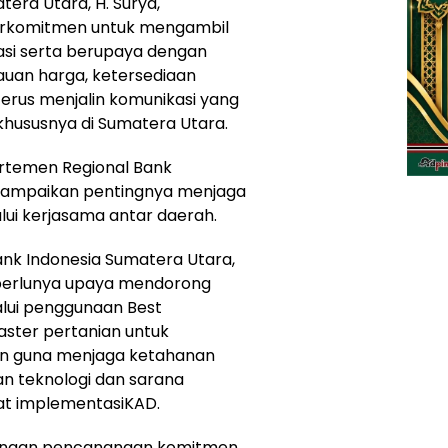
era Utara, H. Surya,
rkomitmen untuk mengambil
lasi serta berupaya dengan
auan harga, ketersediaan
 terus menjalin komunikasi yang
khususnya di Sumatera Utara.
partemen Regional Bank
enyampaikan pentingnya menjaga
ui kerjasama antar daerah.
ank Indonesia Sumatera Utara,
perlunya upaya mendorong
alui penggunaan Best
laster pertanian untuk
an guna menjaga ketahanan
n teknologi dan sarana
at implementasiKAD.
 dengan pencanangan komitmen