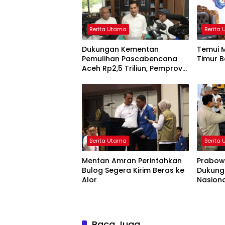
Berita Utama
Berita
Dukungan Kementan
Temui M
Pemulihan Pascabencana
Timur B
Aceh Rp2,5 Triliun, Pemprov
Kelola Rp9,7 Miliar
Berita Utama
Berita
Mentan Amran Perintahkan
Prabowo
Bulog Segera Kirim Beras ke
Dukung
Alor
Nasiona
Baca Juga