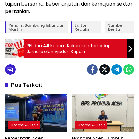
tujuan bersama: keberlanjutan dan kemajuan sektor
pertanian.
Penulis: Bambang Iskandar
Editor:
Sumber
Martin
Redaksi
Berita
PFI dan AJI Kecam Kekerasan terhadap
Jurnalis oleh Ajudan Kapolri
Pos Terkait
Ekonomi & Bisnis
Ekonomi & Bisnis
Pemerintah Aceh
Ekonomi Aceh Tumbuh