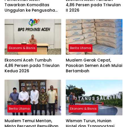
Tawarkan Komoditas
4,86 Persen pada Triwulan
Unggulan ke Pengusaha
II 2026
Malaysia
Ekonomi & Bisnis
Berita Utama
Ekonomi Aceh Tumbuh
Mualem Gerak Cepat,
4,86 Persen pada Triwulan
Pasokan Semen Aceh Mulai
Kedua 2026
Bertambah
Berita Utama
Ekonomi & Bisnis
Mualem Temui Mentan,
Wisman Turun, Hunian
Minta Percepat Pemulihan
Hotel dan Transportasi