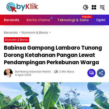
Langsung
ke
konten
Beranda
Berita Utama
Teknologi & Sains
Opini &
Beranda
Ekonomi & Bisnis
Ekonomi & Bisnis
Babinsa Gampong Lambaro Tunong
Dorong Ketahanan Pangan Lewat
Pendampingan Perkebunan Warga
Bambang Iskandar Martin
2 Min Baca
6 April 2025