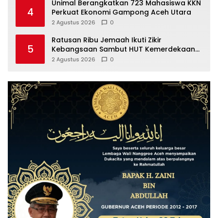
Unimal Berangkatkan 723 Mahasiswa KKN
4
Perkuat Ekonomi Gampong Aceh Utara
2 Agustus 2026
0
Ratusan Ribu Jemaah Ikuti Zikir
5
Kebangsaan Sambut HUT Kemerdekaan
RI
2 Agustus 2026
0