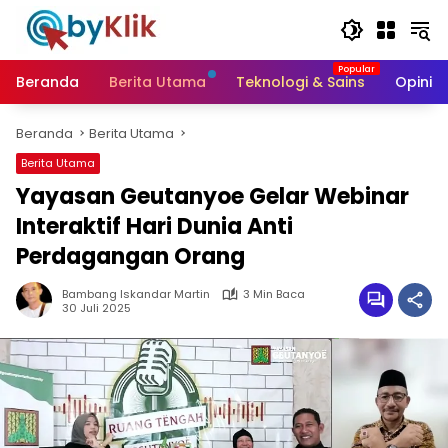
Langsung
ke
konten
Beranda
Berita Utama
Teknologi & Sains
Opini &
Beranda
Berita Utama
Berita Utama
Yayasan Geutanyoe Gelar Webinar
Interaktif Hari Dunia Anti
Perdagangan Orang
Bambang Iskandar Martin
3 Min Baca
30 Juli 2025