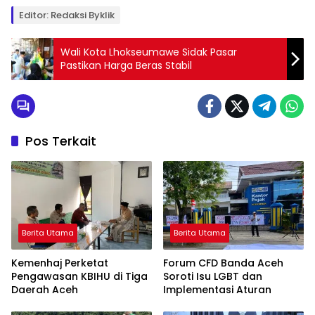
Editor: Redaksi Byklik
Wali Kota Lhokseumawe Sidak Pasar
Pastikan Harga Beras Stabil
Pos Terkait
Berita Utama
Berita Utama
Kemenhaj Perketat
Forum CFD Banda Aceh
Pengawasan KBIHU di Tiga
Soroti Isu LGBT dan
Daerah Aceh
Implementasi Aturan