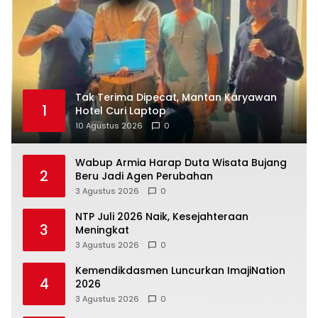
Tak Terima Dipecat, Mantan Karyawan
1
Hotel Curi Laptop
10 Agustus 2026
0
Wabup Armia Harap Duta Wisata Bujang
2
Beru Jadi Agen Perubahan
3 Agustus 2026
0
NTP Juli 2026 Naik, Kesejahteraan
3
Meningkat
3 Agustus 2026
0
Kemendikdasmen Luncurkan ImajiNation
4
2026
3 Agustus 2026
0