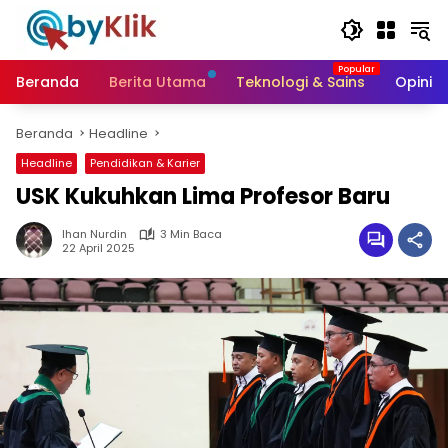
Langsung
ke
konten
Beranda
Berita Utama
Teknologi & Sains
Opini &
Beranda
Headline
Headline
Pendidikan & Karier
USK Kukuhkan Lima Profesor Baru
Ihan Nurdin
3 Min Baca
22 April 2025