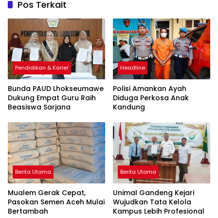
Pos Terkait
Pendidikan & Karier
Headline
Bunda PAUD Lhokseumawe
Polisi Amankan Ayah
Dukung Empat Guru Raih
Diduga Perkosa Anak
Beasiswa Sarjana
Kandung
Berita Utama
Berita Utama
Mualem Gerak Cepat,
Unimal Gandeng Kejari
Pasokan Semen Aceh Mulai
Wujudkan Tata Kelola
Bertambah
Kampus Lebih Profesional