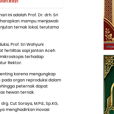
dan Bayi
 ini adalah Prof. Dr. drh. Sri
 diharapkan mampu menjawab
njutan ternak lokal, terutama
ksi, Prof. Sri Wahyuni
fertilitas sapi jantan Aceh
 mikroskopis terhadap
tur Rektor.
t penting karena mengungkap
is pada organ reproduksi dalam
sehingga peternak dapat
tas hewan ternak.
 drg. Cut Soraya, M.Pd., Sp.KG,
a menghadirkan inovasi