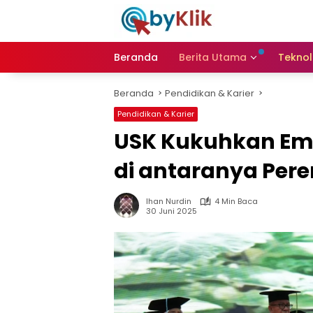
Langsung
ke
konten
Beranda
Berita Utama
Teknol
Beranda
Pendidikan & Karier
Pendidikan & Karier
USK Kukuhkan Emp
di antaranya Pe
Ihan Nurdin
4 Min Baca
30 Juni 2025