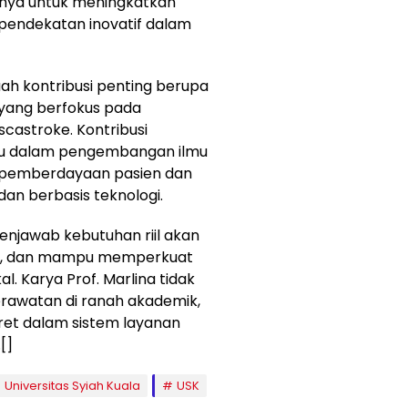
rinya untuk meningkatkan
i pendekatan inovatif dalam
ah kontribusi penting berupa
 yang berfokus pada
castroke. Kontribusi
ru dalam pengembangan ilmu
 pemberdayaan pasien dan
 dan berbasis teknologi.
menjawab kebutuhan riil akan
tif, dan mampu memperkuat
. Karya Prof. Marlina tidak
awatan di ranah akademik,
nkret dalam sistem layanan
[]
Universitas Syiah Kuala
USK