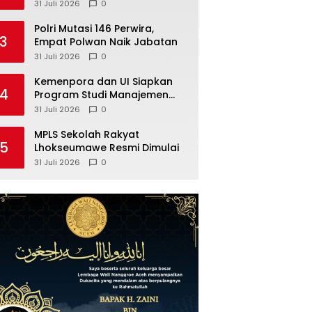
Meriah
31 Juli 2026
0
Polri Mutasi 146 Perwira,
3
Empat Polwan Naik Jabatan
31 Juli 2026
0
Kemenpora dan UI Siapkan
4
Program Studi Manajemen
Olahraga
31 Juli 2026
0
MPLS Sekolah Rakyat
5
Lhokseumawe Resmi Dimulai
31 Juli 2026
0