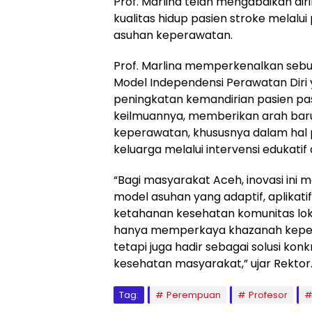
Prof. Marlina telah mengabdikan di
kualitas hidup pasien stroke melalu
asuhan keperawatan.
Prof. Marlina memperkenalkan sebu
Model Independensi Perawatan Diri
peningkatan kemandirian pasien pas
keilmuannya, memberikan arah ba
keperawatan, khususnya dalam hal
keluarga melalui intervensi edukatif
“Bagi masyarakat Aceh, inovasi ini 
model asuhan yang adaptif, aplika
ketahanan kesehatan komunitas lokal
hanya memperkaya khazanah keper
tetapi juga hadir sebagai solusi ko
kesehatan masyarakat,” ujar Rektor.
Tag:
Perempuan
Profesor