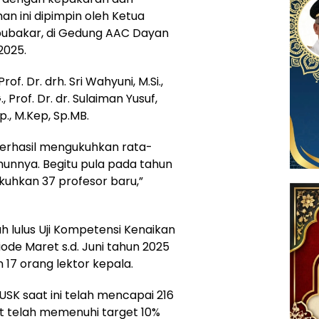
n ini dipimpin oleh Ketua
Abubakar, di Gedung AAC Dayan
2025.
. Dr. drh. Sri Wahyuni, M.Si.,
., Prof. Dr. dr. Sulaiman Yusuf,
ep., M.Kep, Sp.MB.
 berhasil mengukuhkan rata-
ahunnya. Begitu pula pada tahun
ukuhkan 37 profesor baru,”
 lulus Uji Kompetensi Kenaikan
de Maret s.d. Juni tahun 2025
 17 orang lektor kepala.
 USK saat ini telah mencapai 216
ut telah memenuhi target 10%