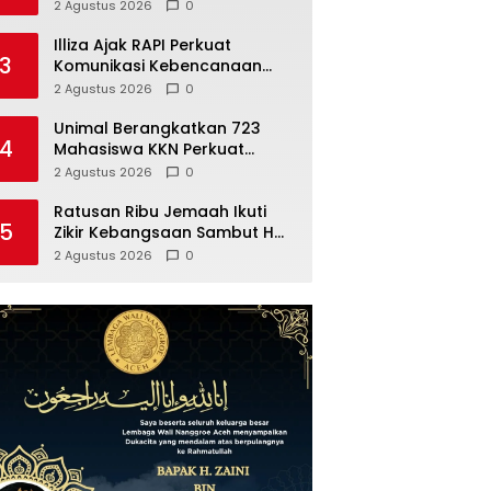
Tanpa Gol
2 Agustus 2026
0
Illiza Ajak RAPI Perkuat
3
Komunikasi Kebencanaan
dan Pelayanan Publik
2 Agustus 2026
0
Unimal Berangkatkan 723
4
Mahasiswa KKN Perkuat
Ekonomi Gampong Aceh
2 Agustus 2026
0
Utara
Ratusan Ribu Jemaah Ikuti
5
Zikir Kebangsaan Sambut HUT
Kemerdekaan RI
2 Agustus 2026
0