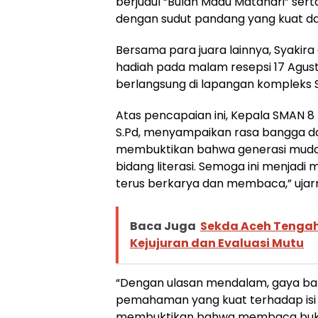
berjudul “Bulan Madu Matahari” ser
dengan sudut pandang yang kuat da
Bersama para juara lainnya, Syaki
hadiah pada malam resepsi 17 Agu
berlangsung di lapangan kompleks
Atas pencapaian ini, Kepala SMAN 8 
S.Pd, menyampaikan rasa bangga dan 
membuktikan bahwa generasi muda k
bidang literasi. Semoga ini menjadi m
terus berkarya dan membaca,” ujarn
Baca Juga
Sekda Aceh Tengah
Kejujuran dan Evaluasi Mutu
“Dengan ulasan mendalam, gaya ba
pemahaman yang kuat terhadap isi b
membuktikan bahwa membaca bukan 