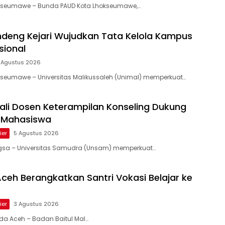
hokseumawe – Bunda PAUD Kota Lhokseumawe,…
deng Kejari Wujudkan Tata Kelola Kampus
sional
 Agustus 2026
okseumawe – Universitas Malikussaleh (Unimal) memperkuat…
li Dosen Keterampilan Konseling Dukung
g Mahasiswa
ier
5 Agustus 2026
angsa – Universitas Samudra (Unsam) memperkuat…
Aceh Berangkatkan Santri Vokasi Belajar ke
ier
3 Agustus 2026
nda Aceh – Badan Baitul Mal…