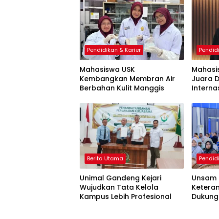
Pendidikan & Karier
Pendidi
Mahasiswa USK
Mahasi
Kembangkan Membran Air
Juara D
Berbahan Kulit Manggis
Interna
Berita Utama
Pendidi
Unimal Gandeng Kejari
Unsam 
Wujudkan Tata Kelola
Keteram
Kampus Lebih Profesional
Dukung
Mahasi