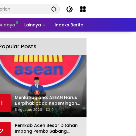
 Budaya
Lainnya
Indeks Berita
Popular Posts
Menlu Sugiono: ASEAN Harus
1
Berpihak pada Kepentingan
Rakyat
8 Agustus 2026
0
Pemkab Aceh Besar Ditahan
2
Imbang Pemko Sabang