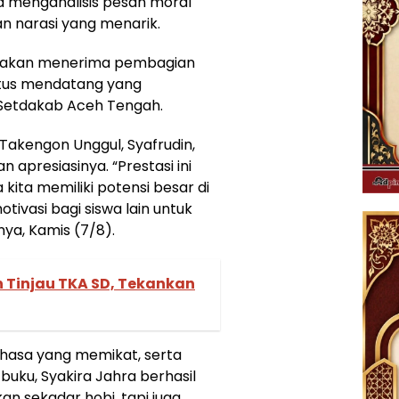
ta menganalisis pesan moral
n narasi yang menarik.
ra akan menerima pembagian
stus mendatang yang
 Setdakab Aceh Tengah.
Takengon Unggul, Syafrudin,
apresiasinya. “Prestasi ini
ita memiliki potensi besar di
otivasi bagi siswa lain untuk
ya, Kamis (7/8).
 Tinjau TKA SD, Tekankan
hasa yang memikat, serta
uku, Syakira Jahra berhasil
sekadar hobi, tapi juga