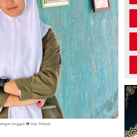
engon Unggul. 📷: Dok. Pribadi