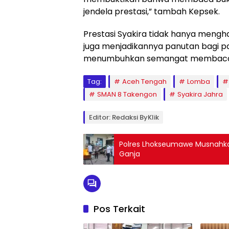
jendela prestasi,” tambah Kepsek.
Prestasi Syakira tidak hanya meng
juga menjadikannya panutan bagi par
menumbuhkan semangat membaca d
Tag:
Aceh Tengah
Lomba
SMAN 8 Takengon
Syakira Jahra
Editor: Redaksi ByKlik
Polres Lhokseumawe Musnahka
Ganja
Pos Terkait