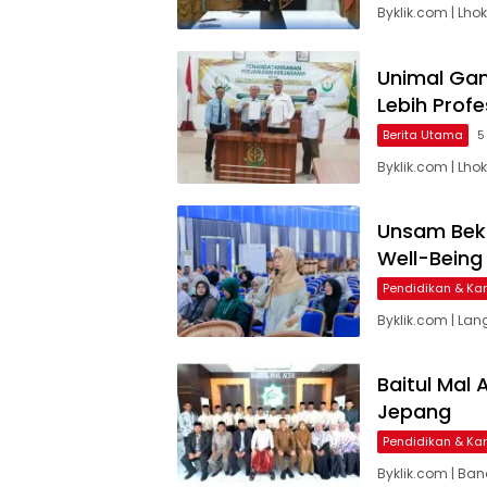
Byklik.com | L
Unimal Gan
Lebih Profe
Berita Utama
5
Byklik.com | Lh
Unsam Beka
Well-Bein
Pendidikan & Kar
Byklik.com | L
Baitul Mal 
Jepang
Pendidikan & Kar
Byklik.com | Ba