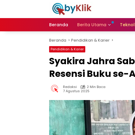
Langsung
ke
konten
Beranda
Berita Utama
Teknol
Beranda
Pendidikan & Karier
Pendidikan & Karier
Syakira Jahra Sa
Resensi Buku se-
Redaksi
2 Min Baca
7 Agustus 2025