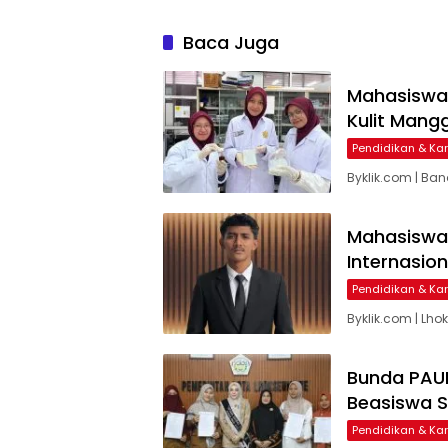
Baca Juga
Mahasiswa
Kulit Mangg
Pendidikan & Kar
Byklik.com | B
Mahasiswa 
Internasio
Pendidikan & Kar
Byklik.com | Lh
Bunda PAU
Beasiswa S
Pendidikan & Kar