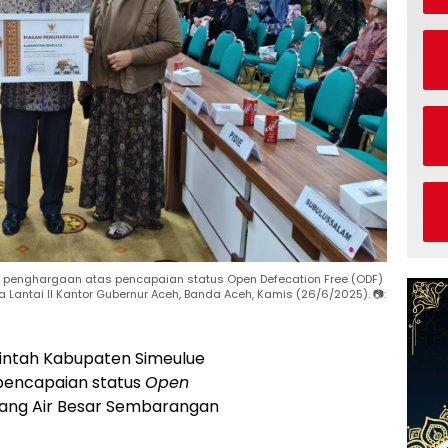
ma penghargaan atas pencapaian status Open Defecation Free (ODF)
antai II Kantor Gubernur Aceh, Banda Aceh, Kamis (26/6/2025). 📷:
ntah Kabupaten Simeulue
pencapaian status
Open
ang Air Besar Sembarangan