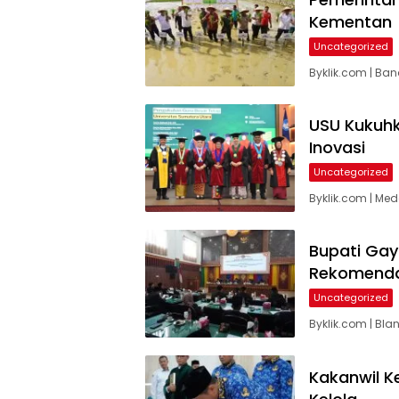
Kementan
Uncategorized
Byklik.com | Ba
USU Kukuhk
Inovasi
Uncategorized
Byklik.com | Me
Bupati Gay
Rekomenda
Uncategorized
Byklik.com | Bl
Kakanwil K