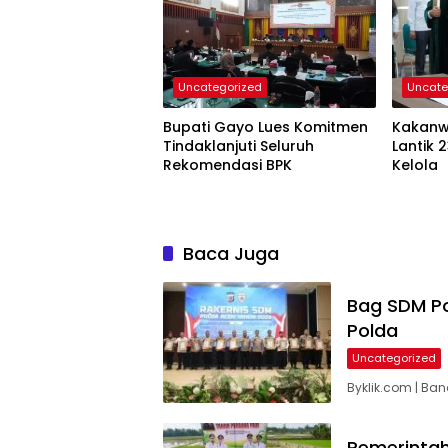
Uncategorized
Uncate
Bupati Gayo Lues Komitmen
Kakanw
Tindaklanjuti Seluruh
Lantik 
Rekomendasi BPK
Kelola
Baca Juga
Bag SDM Po
Polda
Uncategorized
Byklik.com | B
Pemerintah