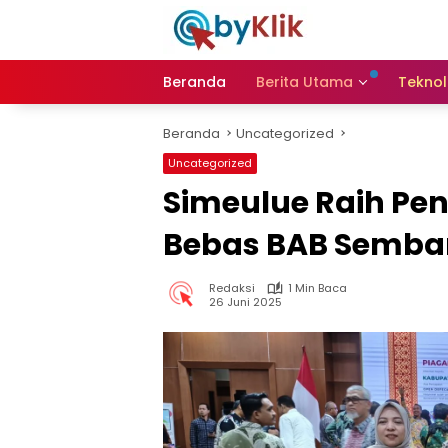
Langsung
ke
konten
Beranda
Berita Utama
Teknol
Beranda
Uncategorized
Uncategorized
Simeulue Raih P
Bebas BAB Semb
Redaksi
1 Min Baca
26 Juni 2025