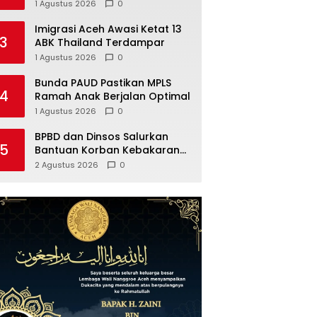
Global
1 Agustus 2026
0
Imigrasi Aceh Awasi Ketat 13
3
ABK Thailand Terdampar
1 Agustus 2026
0
Bunda PAUD Pastikan MPLS
4
Ramah Anak Berjalan Optimal
1 Agustus 2026
0
BPBD dan Dinsos Salurkan
5
Bantuan Korban Kebakaran
Aceh Barat
2 Agustus 2026
0