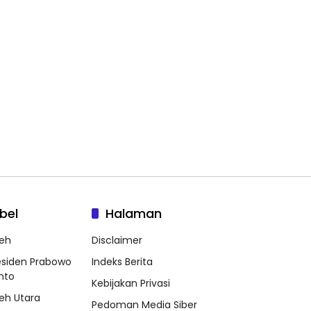
bel
Halaman
eh
Disclaimer
esiden Prabowo
Indeks Berita
nto
Kebijakan Privasi
eh Utara
Pedoman Media Siber