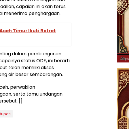
allah, capaian ini akan terus
usai menerima penghargaan.
ceh Timur Ikuti Retret
penting dalam pembangunan
painya status ODF, ini berarti
but telah memiliki akses
buang air besar sembarangan.
ceh, perwakilan
gaan, serta tamu undangan
ersebut. []
Bupati