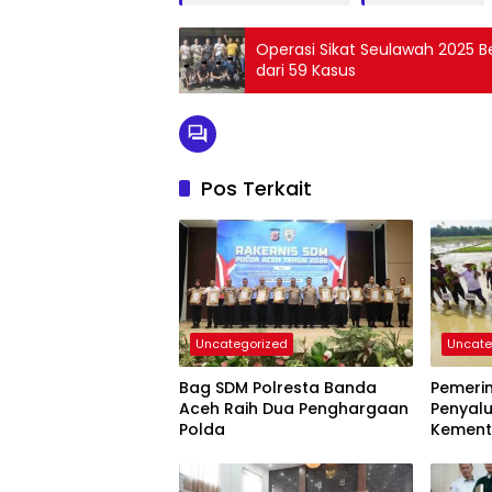
Operasi Sikat Seulawah 2025 
dari 59 Kasus
Pos Terkait
Uncategorized
Uncate
Bag SDM Polresta Banda
Pemeri
Aceh Raih Dua Penghargaan
Penyal
Polda
Kemen