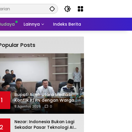
 Budaya
Lainnya
Indeks Berita
Popular Posts
Bupati Aceh Utara Mediasi
1
Konflik PTPN dengan Warga
Cot Girek
8 Agustus 2026
0
Nezar: Indonesia Bukan Lagi
2
Sekadar Pasar Teknologi AI