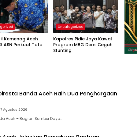
gorized
Uncategorized
il Kemenag Aceh
Kapolres Pidie Jaya Kawal
23 ASN Perkuat Tata
Program MBG Demi Cegah
Stunting
lresta Banda Aceh Raih Dua Penghargaan
7 Agustus 2026
anda Aceh – Bagian Sumber Daya…
 Aceh Jelaskan Penyaluran Bantuan