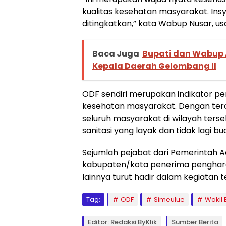
kualitas kesehatan masyarakat. Insya
ditingkatkan,” kata Wabup Nusar, 
Baca Juga
Bupati dan Wabup A
Kepala Daerah Gelombang II
ODF sendiri merupakan indikator 
kesehatan masyarakat. Dengan terca
seluruh masyarakat di wilayah terse
sanitasi yang layak dan tidak lagi 
Sejumlah pejabat dari Pemerintah A
kabupaten/kota penerima penghar
lainnya turut hadir dalam kegiatan t
Tag:
ODF
Simeulue
Wakil 
Editor: Redaksi ByKlik
Sumber Berita