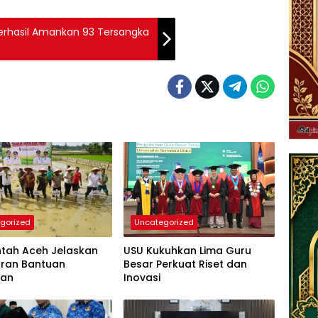
Berhasil Amankan 93 Tersangka
gorized
Uncategorized
ntah Aceh Jelaskan
USU Kukuhkan Lima Guru
uran Bantuan
Besar Perkuat Riset dan
tan
Inovasi