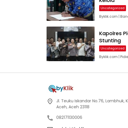
Kelola
Uncategorized
Byklik.com | Ba
Kapolres P
Stunting
Uncategorized
Byklik.com | Pid
Jl. Teuku Iskandar No.76, Lambhuk, 
Aceh, Aceh 23118
082171130006